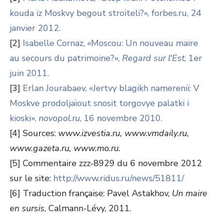
kouda iz Moskvy begout stroiteli?», forbes.ru, 24
janvier 2012.
[2]
Isabelle Cornaz, «Moscou: Un nouveau maire
au secours du patrimoine?»,
Regard sur l'Est
, 1er
juin 2011.
[3]
Erlan Jourabaev, «Jertvy blagikh namereniï: V
Moskve prodoljaïout snosit torgovye palatki i
kioski»,
novopol.ru
, 16 novembre 2010.
[4] Sources:
www.izvestia.ru, www.vmdaily.ru,
www.gazeta.ru, www.mo.ru
.
[5] Commentaire zzz-8929 du 6 novembre 2012
sur le site:
http://www.ridus.ru/news/51811/
[6] Traduction française: Pavel Astakhov,
Un maire
en sursis
, Calmann-Lévy, 2011.