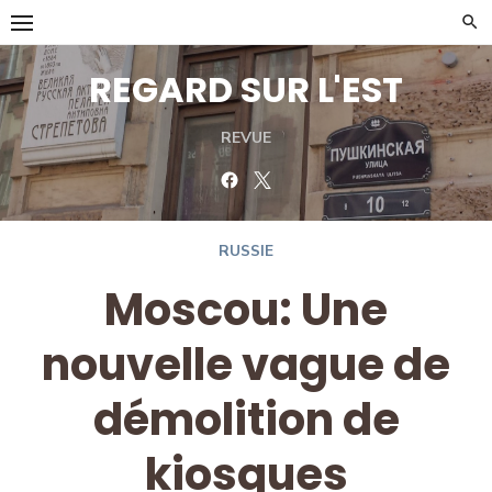
Skip
to
content
REGARD SUR L'EST
REVUE
Facebook
Twitter
RUSSIE
Moscou: Une
nouvelle vague de
démolition de
kiosques