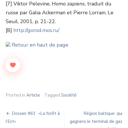
[7] Viktor Pelevine,
Homo zapiens
, traduit du
russe par Galia Ackerman et Pierre Lorrain, Le
Seuil, 2001, p. 21-22.
[8]
http://gorod.mos.ru/
Retour en haut de page
Posted in
Article
Tagged
Société
Navigation
Dossier #63 : «La forêt à
Région baltique: qui
de
l’Est»
gagnera le terminal de gaz