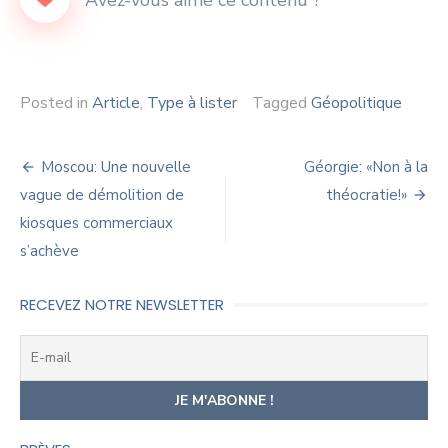
Posted in
Article
,
Type à lister
Tagged
Géopolitique
Navigation
Moscou: Une nouvelle
Géorgie: «Non à la
de
vague de démolition de
théocratie!»
kiosques commerciaux
l’article
s’achève
RECEVEZ NOTRE NEWSLETTER