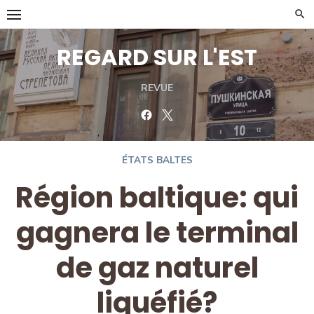
Skip
to
content
REGARD SUR L'EST
REVUE
Facebook
Twitter
ÉTATS BALTES
Région baltique: qui
gagnera le terminal
de gaz naturel
liquéfié?