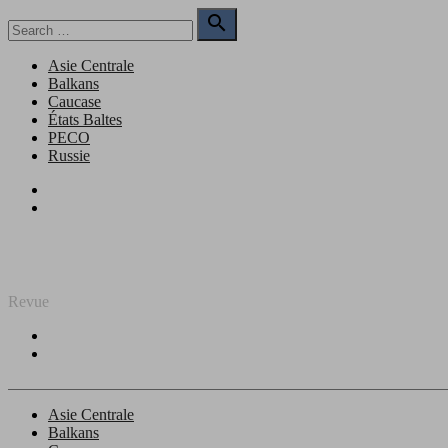
Skip
Search

to
for:
Search
content
Asie Centrale
Balkans
Caucase
États Baltes
PECO
Russie
Facebook
Twitter
REGARD SUR L'EST
Revue
Facebook
Twitter
Asie Centrale
Balkans