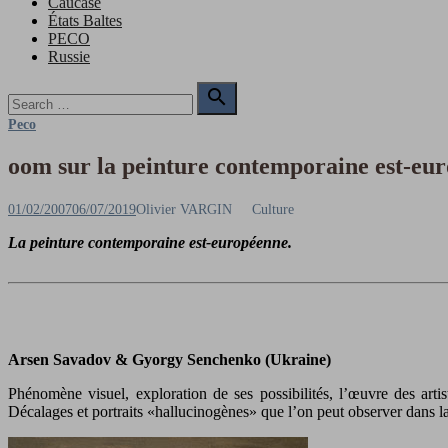
Caucase
États Baltes
PECO
Russie
Search

for:
Search
Peco
oom sur la peinture contemporaine est-eu
Posted
Author
01/02/2007
06/07/2019
Olivier VARGIN
Culture
on
La peinture contemporaine est-européenne.
Arsen Savadov & Gyorgy Senchenko (Ukraine)
Phénomène visuel, exploration de ses possibilités, l’œuvre des arti
Décalages et portraits «hallucinogènes» que l’on peut observer dans la