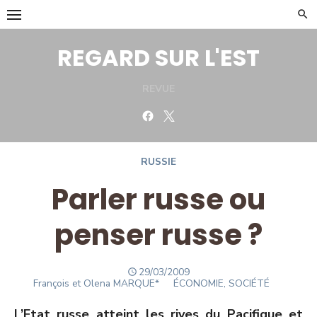
Skip
to
content
REGARD SUR L'EST
REVUE
Facebook
Twitter
RUSSIE
Parler russe ou
penser russe ?
POSTED
29/03/2009
Author
ON
François et Olena MARQUE*
ÉCONOMIE, SOCIÉTÉ
L’Etat russe atteint les rives du Pacifique et