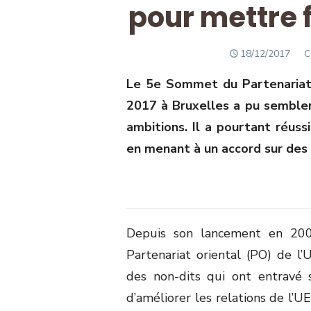
pour mettre 
POSTED
A
18/12/2017
C
ON
Le 5
e
Sommet du Partenariat o
2017 à Bruxelles a pu sembler
ambitions. Il a pourtant réus
en menant à un accord sur des 
Depuis son lancement en 200
Partenariat oriental (PO) de l
des non-dits qui ont entravé s
d’améliorer les relations de l’U