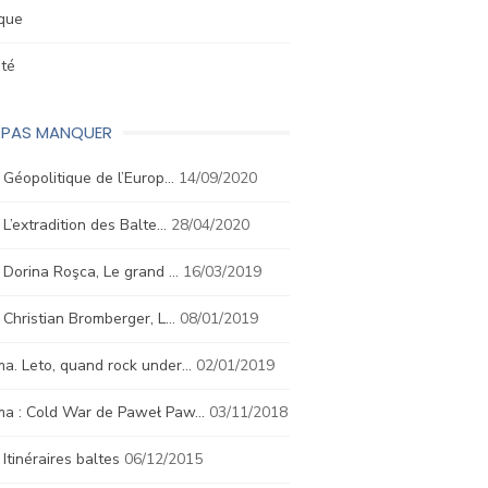
ique
été
E PAS MANQUER
. Géopolitique de l’Europ…
14/09/2020
. L’extradition des Balte…
28/04/2020
. Dorina Roşca, Le grand …
16/03/2019
. Christian Bromberger, L…
08/01/2019
a. Leto, quand rock under…
02/01/2019
ma : Cold War de Paweł Paw…
03/11/2018
. Itinéraires baltes
06/12/2015