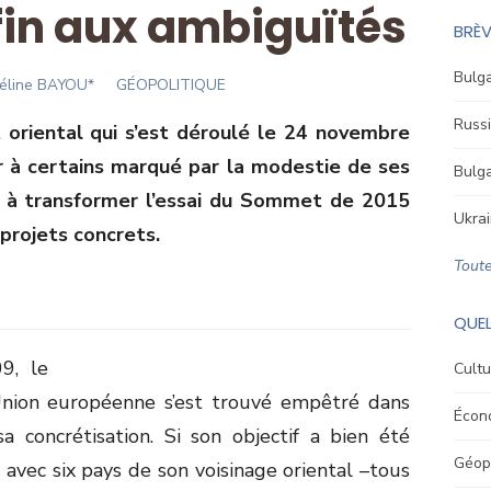
fin aux ambiguïtés
BRÈV
Bulga
uthor
éline BAYOU*
GÉOPOLITIQUE
Russi
riental qui s’est déroulé le 24 novembre
 à certains marqué par la modestie de ses
Bulga
si à transformer l’essai du Sommet de 2015
Ukrai
projets concrets.
Toute
QUEL
9, le
Cultu
’Union européenne s’est trouvé empêtré dans
Écon
a concrétisation. Si son objectif a bien été
Géopo
E avec six pays de son voisinage oriental –tous