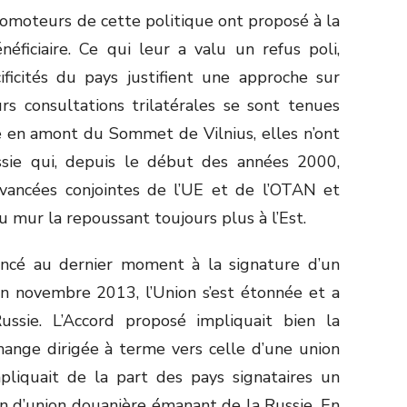
omoteurs de cette politique ont proposé à la
éficiaire. Ce qui leur a valu un refus poli,
ficités du pays justifient une approche sur
rs consultations trilatérales se sont tenues
ne en amont du Sommet de Vilnius, elles n’ont
ussie qui, depuis le début des années 2000,
avancées conjointes de l’UE et de l’OTAN et
 mur la repoussant toujours plus à l’Est.
oncé au dernier moment à la signature d’un
en novembre 2013, l’Union s’est étonnée et a
ssie. L’Accord proposé impliquait bien la
hange dirigée à terme vers celle d’une union
mpliquait de la part des pays signataires un
n d’union douanière émanant de la Russie. En