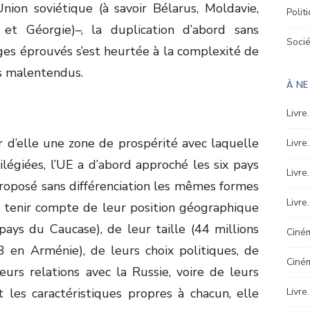
ion soviétique (à savoir Bélarus, Moldavie,
Polit
 et Géorgie)–, la duplication d’abord sans
Soci
es éprouvés s’est heurtée à la complexité de
es malentendus.
À N
Livre
 d’elle une zone de prospérité avec laquelle
Livre
vilégiées, l’UE a d’abord approché les six pays
Livre
proposé sans différenciation les mêmes formes
Livre
ns tenir compte de leur position géographique
pays du Caucase), de leur taille (44 millions
Ciném
3 en Arménie), de leurs choix politiques, de
Ciné
urs relations avec la Russie, voire de leurs
 les caractéristiques propres à chacun, elle
Livre