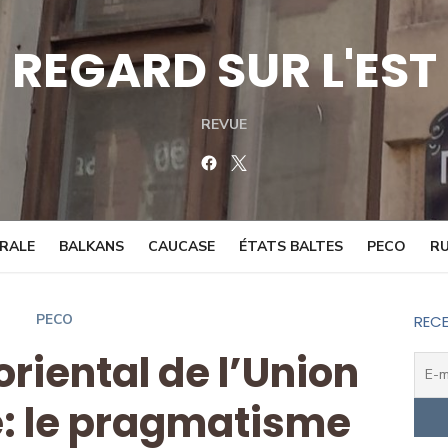
REGARD SUR L'EST
REVUE
Facebook
Twitter
TRALE
BALKANS
CAUCASE
ÉTATS BALTES
PECO
RU
PECO
RECE
oriental de l’Union
: le pragmatisme