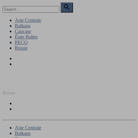
Skip
Search

to
for:
Search
content
Asie Centrale
Balkans
Caucase
États Baltes
PECO
Russie
Facebook
Twitter
REGARD SUR L'EST
Revue
Facebook
Twitter
Asie Centrale
Balkans