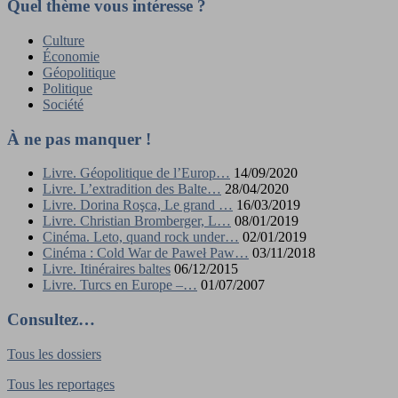
Quel thème vous intéresse ?
Culture
Économie
Géopolitique
Politique
Société
À ne pas manquer !
Livre. Géopolitique de l’Europ…
14/09/2020
Livre. L’extradition des Balte…
28/04/2020
Livre. Dorina Roşca, Le grand …
16/03/2019
Livre. Christian Bromberger, L…
08/01/2019
Cinéma. Leto, quand rock under…
02/01/2019
Cinéma : Cold War de Paweł Paw…
03/11/2018
Livre. Itinéraires baltes
06/12/2015
Livre. Turcs en Europe –…
01/07/2007
Consultez…
Tous les dossiers
Tous les reportages