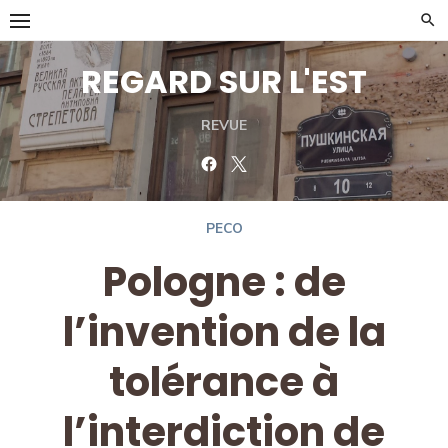
Skip
to
content
REGARD SUR L'EST
REVUE
Facebook
Twitter
PECO
Pologne : de
l’invention de la
tolérance à
l’interdiction de