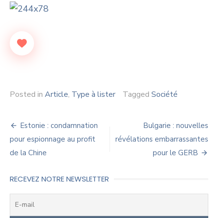
Posted in
Article
,
Type à lister
Tagged
Société
Navigation
Estonie : condamnation
Bulgarie : nouvelles
de
pour espionnage au profit
révélations embarrassantes
de la Chine
pour le GERB
l’article
RECEVEZ NOTRE NEWSLETTER