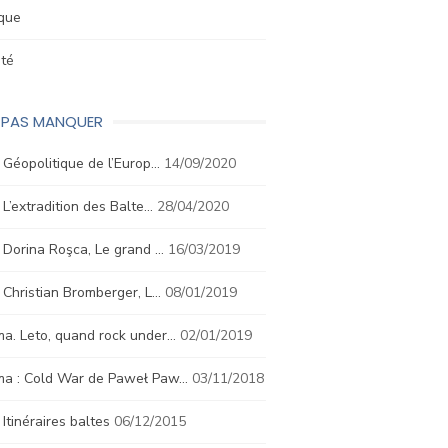
ique
été
E PAS MANQUER
. Géopolitique de l’Europ…
14/09/2020
. L’extradition des Balte…
28/04/2020
. Dorina Roşca, Le grand …
16/03/2019
. Christian Bromberger, L…
08/01/2019
a. Leto, quand rock under…
02/01/2019
ma : Cold War de Paweł Paw…
03/11/2018
. Itinéraires baltes
06/12/2015