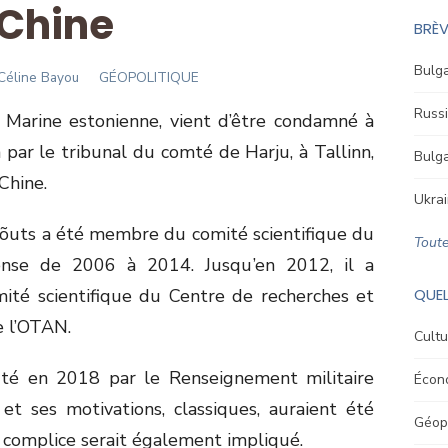
Chine
BRÈV
Bulga
Author
Céline Bayou
GÉOPOLITIQUE
Russi
a Marine estonienne, vient d’être condamné à
 par le tribunal du comté de Harju, à Tallinn,
Bulga
Chine.
Ukrai
õuts a été membre du comité scientifique du
Toute
ense de 2006 à 2014. Jusqu’en 2012, il a
é scientifique du Centre de recherches et
QUEL
e l’OTAN.
Cultu
ruté en 2018 par le Renseignement militaire
Écon
s et ses motivations, classiques, auraient été
Géopo
n complice serait également impliqué.