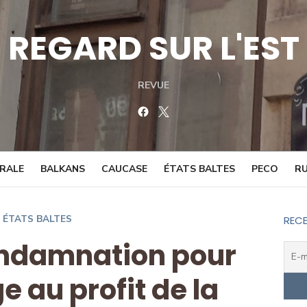
REGARD SUR L'EST
REVUE
Facebook
Twitter
TRALE
BALKANS
CAUCASE
ÉTATS BALTES
PECO
RU
ÉTATS BALTES
RECE
condamnation pour
 au profit de la