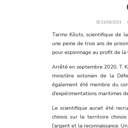
POSTED
21/03/2021
ON
Tarmo Kõuts, scientifique de l
une peine de trois ans de prison
pour espionnage au profit de la 
Arrêté en septembre 2020, T. K
ministère estonien de la Déf
également été membre du comit
d’expérimentations maritimes d
Le scientifique aurait été rec
chinois sur le territoire chinoi
l’argent et la reconnaissance. U