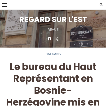
Skip
to
content
REGARD SUR L'EST
REVUE
Facebook
Twitter
BALKANS
Le bureau du Haut
Représentant en
Bosnie-
Herzégovine mis en