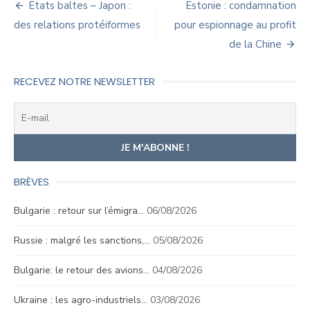
Navigation
États baltes – Japon :
Estonie : condamnation
de
des relations protéiformes
pour espionnage au profit
de la Chine
l’article
RECEVEZ NOTRE NEWSLETTER
BRÈVES
Bulgarie : retour sur l’émigra…
06/08/2026
Russie : malgré les sanctions,…
05/08/2026
Bulgarie: le retour des avions…
04/08/2026
Ukraine : les agro-industriels…
03/08/2026