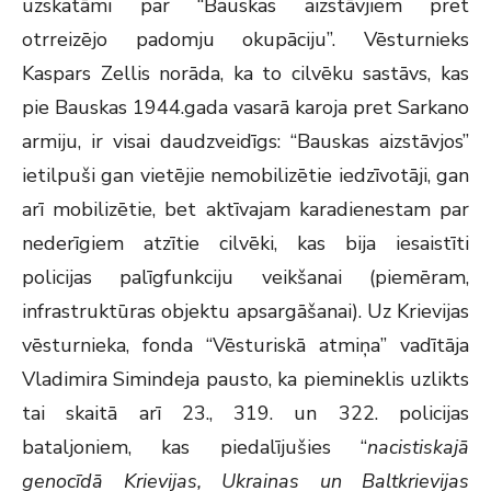
uzskatāmi par “Bauskas aizstāvjiem pret
otrreizējo padomju okupāciju”. Vēsturnieks
Kaspars Zellis norāda, ka to cilvēku sastāvs, kas
pie Bauskas 1944.gada vasarā karoja pret Sarkano
armiju, ir visai daudzveidīgs: “Bauskas aizstāvjos”
ietilpuši gan vietējie nemobilizētie iedzīvotāji, gan
arī mobilizētie, bet aktīvajam karadienestam par
nederīgiem atzītie cilvēki, kas bija iesaistīti
policijas palīgfunkciju veikšanai (piemēram,
infrastruktūras objektu apsargāšanai). Uz Krievijas
vēsturnieka, fonda “Vēsturiskā atmiņa” vadītāja
Vladimira Simindeja pausto, ka piemineklis uzlikts
tai skaitā arī 23., 319. un 322. policijas
bataljoniem, kas piedalījušies “
nacistiskajā
genocīdā Krievijas, Ukrainas un Baltkrievijas