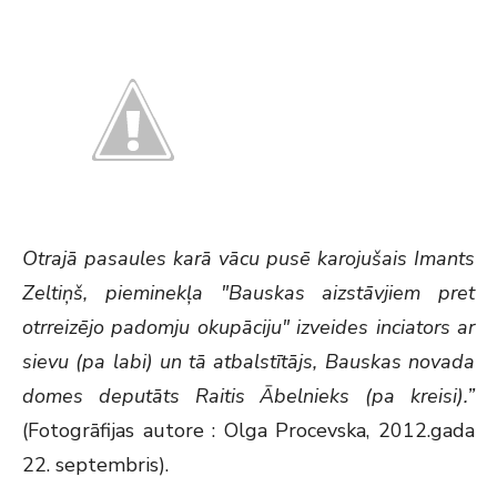
Otrajā pasaules karā vācu pusē karojušais Imants
Zeltiņš, pieminekļa "Bauskas aizstāvjiem pret
otrreizējo padomju okupāciju" izveides inciators ar
sievu (pa labi) un tā atbalstītājs, Bauskas novada
domes deputāts Raitis Ābelnieks (pa kreisi).”
(Fotogrāfijas autore : Olga Procevska, 2012.gada
22. septembris).