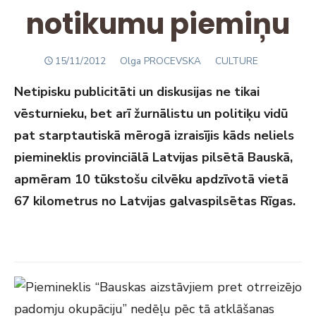
notikumu piemiņu
POSTED
Author
15/11/2012
Olga PROCEVSKA
CULTURE
ON
Netipisku publicitāti un diskusijas ne tikai
vēsturnieku, bet arī žurnālistu un politiķu vidū
pat starptautiskā mērogā izraisījis kāds neliels
piemineklis provinciālā Latvijas pilsētā Bauskā,
apmēram 10 tūkstošu cilvēku apdzīvotā vietā
67 kilometrus no Latvijas galvaspilsētas Rīgas.