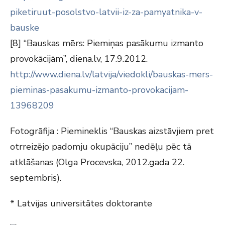
piketiruut-posolstvo-latvii-iz-za-pamyatnika-v-
bauske
[8] “Bauskas mērs: Piemiņas pasākumu izmanto
provokācijām”, diena.lv, 17.9.2012.
http://www.diena.lv/latvija/viedokli/bauskas-mers-
pieminas-pasakumu-izmanto-provokacijam-
13968209
Fotogrāfija : Piemineklis “Bauskas aizstāvjiem pret
otrreizējo padomju okupāciju” nedēļu pēc tā
atklāšanas (Olga Procevska, 2012.gada 22.
septembris).
* Latvijas universitātes doktorante