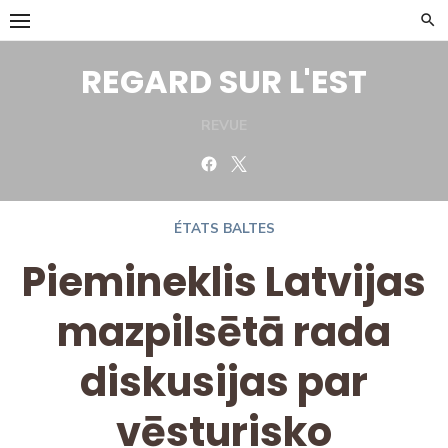
Skip
to
content
REGARD SUR L'EST
REVUE
Facebook
Twitter
ÉTATS BALTES
Piemineklis Latvijas
mazpilsētā rada
diskusijas par
vēsturisko