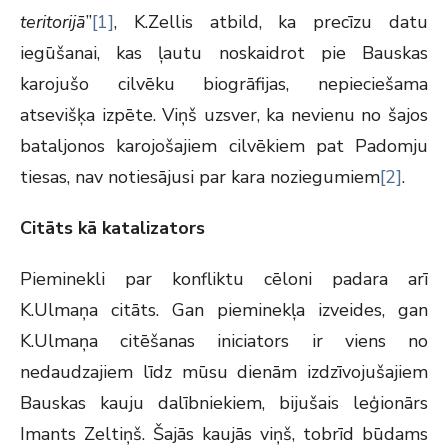
teritorijā
”
[1]
, K.Zellis atbild, ka precīzu datu
iegūšanai, kas ļautu noskaidrot pie Bauskas
karojušo cilvēku biogrāfijas, nepieciešama
atsevišķa izpēte. Viņš uzsver, ka nevienu no šajos
bataljonos karojošajiem cilvēkiem pat Padomju
tiesas, nav notiesājusi par kara noziegumiem
[2]
.
Citāts kā katalizators
Pieminekli par konfliktu cēloni padara arī
K.Ulmaņa citāts. Gan pieminekļa izveides, gan
K.Ulmaņa citēšanas iniciators ir viens no
nedaudzajiem līdz mūsu dienām izdzīvojušajiem
Bauskas kauju dalībniekiem, bijušais leģionārs
Imants Zeltiņš. Šajās kaujās viņš, tobrīd būdams