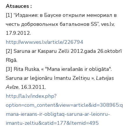
Atsauces :
[1] “Издание: в Бауске открыли мемориал в
честь добровольных батальонов SS”, ves.lv,
17.9.2012.
http://www.ves.lv/article/226794
[2] Saruna ar Kasparu Zelli 2012.gada 26.oktobrī
Rīgā.
[3] Rita Ruska, « "Mana ierašanās ir obligāta".
Saruna ar leģionāru Imantu Zeltiņu »,
Latvijas
Avīze
, 16.3.2011.
http://la.lv/index.php?
option=com_content&view=article&id=308965:q
mana-ieraans-ir-obligtaq-saruna-ar-leionru-
imantu-zeltiu&catid=177&Itemid=495