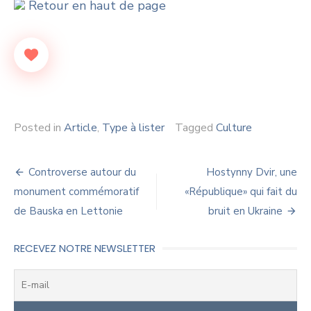
Retour en haut de page
Posted in
Article
,
Type à lister
Tagged
Culture
Navigation
Controverse autour du
Hostynny Dvir, une
de
monument commémoratif
«République» qui fait du
de Bauska en Lettonie
bruit en Ukraine
l’article
RECEVEZ NOTRE NEWSLETTER