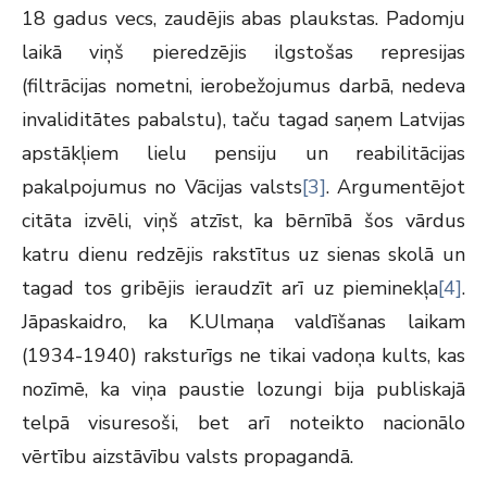
18 gadus vecs, zaudējis abas plaukstas. Padomju
laikā viņš pieredzējis ilgstošas represijas
(filtrācijas nometni, ierobežojumus darbā, nedeva
invaliditātes pabalstu), taču tagad saņem Latvijas
apstākļiem lielu pensiju un reabilitācijas
pakalpojumus no Vācijas valsts
[3]
. Argumentējot
citāta izvēli, viņš atzīst, ka bērnībā šos vārdus
katru dienu redzējis rakstītus uz sienas skolā un
tagad tos gribējis ieraudzīt arī uz pieminekļa
[4]
.
Jāpaskaidro, ka K.Ulmaņa valdīšanas laikam
(1934-1940) raksturīgs ne tikai vadoņa kults, kas
nozīmē, ka viņa paustie lozungi bija publiskajā
telpā visuresoši, bet arī noteikto nacionālo
vērtību aizstāvību valsts propagandā.