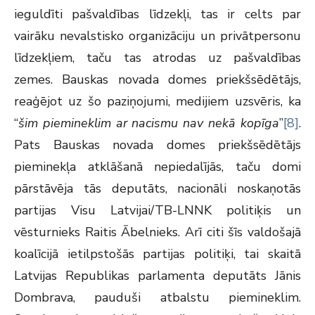
ieguldīti pašvaldības līdzekļi, tas ir celts par
vairāku nevalstisko organizāciju un privātpersonu
līdzekļiem, taču tas atrodas uz pašvaldības
zemes. Bauskas novada domes priekšsēdētājs,
reaģējot uz šo paziņojumi, medijiem uzsvēris, ka
“
šim piemineklim ar nacismu nav nekā kopīga
”
[8]
.
Pats Bauskas novada domes priekšsēdētājs
pieminekļa atklāšanā nepiedalījās, taču domi
pārstāvēja tās deputāts, nacionāli noskaņotās
partijas Visu Latvijai/TB-LNNK politiķis un
vēsturnieks Raitis Ābelnieks. Arī citi šīs valdošajā
koalīcijā ietilpstošās partijas politiķi, tai skaitā
Latvijas Republikas parlamenta deputāts Jānis
Dombrava, pauduši atbalstu piemineklim.