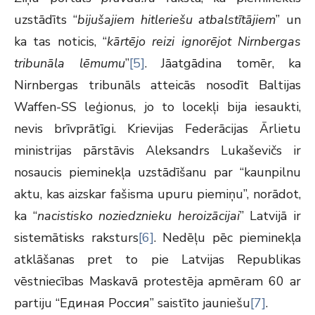
uzstādīts “
bijušajiem hitleriešu atbalstītājiem
” un
ka tas noticis, “
kārtējo reizi ignorējot Nirnbergas
tribunāla lēmumu
”
[5]
. Jāatgādina tomēr, ka
Nirnbergas tribunāls atteicās nosodīt Baltijas
Waffen-SS leģionus, jo to locekļi bija iesaukti,
nevis brīvprātīgi. Krievijas Federācijas Ārlietu
ministrijas pārstāvis Aleksandrs Lukaševičs ir
nosaucis pieminekļa uzstādīšanu par “kaunpilnu
aktu, kas aizskar fašisma upuru piemiņu”, norādot,
ka “
nacistisko noziedznieku heroizācijai
” Latvijā ir
sistemātisks raksturs
[6]
. Nedēļu pēc pieminekļa
atklāšanas pret to pie Latvijas Republikas
vēstniecības Maskavā protestēja apmēram 60 ar
partiju “Единая Россия” saistīto jauniešu
[7]
.