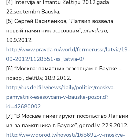
[4] Intervija ar Imantu Zeltiņu 2012.gada
22.septembrī Bauskā.
[5] Сергей Василенков, “Латвия возвела
новый памятник эсэсовцам”,
pravda.ru
,
19.9.2012.
http://www.pravda.ru/world/formerussr/latvia/19-
09-2012/1128551-ss_latvia-0/
[6] “Москва: памятник эсэсовцам в Бауске –
позор”, delfi.lv, 18.9.2012.
http://rus.delfi.lv/news/daily/politics/moskva-
pamyatnik-esesovcam-v-bauske-pozor.d?
id=42680002
[7] “В Москве пикетируют посольство Латвии
из-за памятника в Бауске”, gorod.lv, 22.9.2012.
http://www.gorod.lv/novosti/168692-v-moskve-