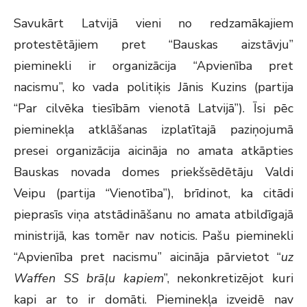
Savukārt Latvijā vieni no redzamākajiem
protestētājiem pret “Bauskas aizstāvju”
pieminekli ir organizācija “Apvienība pret
nacismu”, ko vada politiķis Jānis Kuzins (partija
“Par cilvēka tiesībām vienotā Latvijā”). Īsi pēc
pieminekļa atklāšanas izplatītajā paziņojumā
presei organizācija aicināja no amata atkāpties
Bauskas novada domes priekšsēdētāju Valdi
Veipu (partija “Vienotība”), brīdinot, ka citādi
pieprasīs viņa atstādināšanu no amata atbildīgajā
ministrijā, kas tomēr nav noticis. Pašu pieminekli
“Apvienība pret nacismu” aicināja pārvietot “
uz
Waffen SS brāļu kapiem
”, nekonkretizējot kuri
kapi ar to ir domāti. Pieminekļa izveidē nav