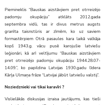
Piemineklis “Bauskas aizstāvjiem pret otrreizējo
padomju okupāciju” atklāts 2012.gada
septembra vidū, tas ir divus metrus augsts
granīta taisnstūris ar zīmēm, ko uz saviem
formastērpiem Otrā pasaules kara laikā valkāja
kopš 1943.g. vācu pusē karojušie latviešu
leģionāri, kā arī veltījumu “Bauskas aizstāvjiem
pret otrreizējo padomju okupāciju 1944.28.07-
14.09.”, ko papildina Latvijas 1930.gadu līdera
Kārļa Ulmaņa frāze “Latvijai jābūt latviešu valstij”.
Noziedznieki vai tikai karavīri ?
Vislielākās diskusijas izraisa jautājums, kas tieši