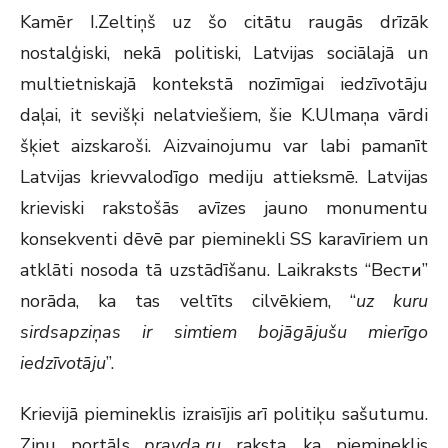
Kamēr I.Zeltiņš uz šo citātu raugās drīzāk
nostalģiski, nekā politiski, Latvijas sociālajā un
multietniskajā kontekstā nozīmīgai iedzīvotāju
daļai, it sevišķi nelatviešiem, šie K.Ulmaņa vārdi
šķiet aizskaroši. Aizvainojumu var labi pamanīt
Latvijas krievvalodīgo mediju attieksmē. Latvijas
krieviski rakstošās avīzes jauno monumentu
konsekventi dēvē par pieminekli SS karavīriem un
atklāti nosoda tā uzstādīšanu. Laikraksts “Вести”
norāda, ka tas veltīts cilvēkiem, “
uz kuru
sirdsapziņas ir simtiem bojāgājušu mierīgo
iedzīvotāju
”.
Krievijā piemineklis izraisījis arī politiķu sašutumu.
Ziņu portāls
pravda.ru
raksta, ka piemineklis