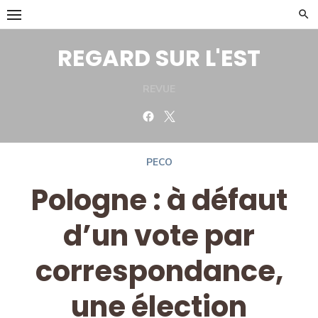
Skip
to
content
REGARD SUR L'EST
REVUE
Facebook
Twitter
PECO
Pologne : à défaut
d’un vote par
correspondance,
une élection