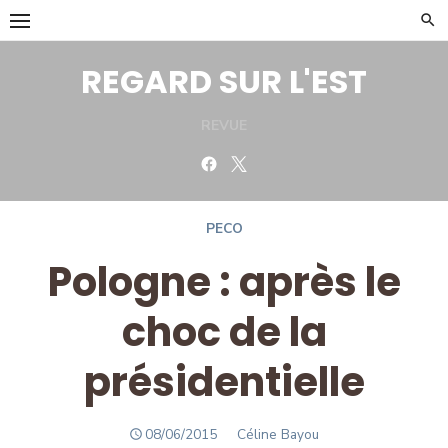
Skip
to
content
REGARD SUR L'EST
REVUE
Facebook
Twitter
PECO
Pologne : après le
choc de la
présidentielle
POSTED
Author
08/06/2015
Céline Bayou