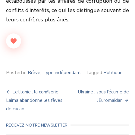
éclaboussés par les affaires de corruption ou de
conflits d’intérêts, ce qui les distingue souvent de
leurs confrères plus âgés.
Posted in
Brève
,
Type indépendant
Tagged
Politique
Navigation
Lettonie : la confiserie
Ukraine : sous l’écume de
de
Laima abandonne les fèves
l’Euromaïdan
de cacao
l’article
RECEVEZ NOTRE NEWSLETTER