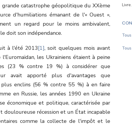
s grande catastrophe géopolitique du XX
ème
Livre
ource d'humiliations émanant de l'« Ouest »,
CON
ement un regard pour le moins ambivalent,
le doit son indépendance.
Tous 
it à l'été 2013
[1]
, soit quelques mois avant
Tous 
 l'Euromaïdan, les Ukrainiens étaient à peine
es (23 % contre 19 %) à considérer que
eur avait apporté plus d'avantages que
t plus enclins (56 % contre 55 %) à en faire
Comme en Russie, les années 1990 en Ukraine
se économique et politique, caractérisée par
et douloureuse récession et un État incapable
entaires comme la collecte de l'impôt et le