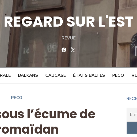
REGARD SUR L'EST
REVUE
Facebook
Twitter
TRALE
BALKANS
CAUCASE
ÉTATS BALTES
PECO
RU
PECO
RECE
 sous l’écume de
uromaïdan