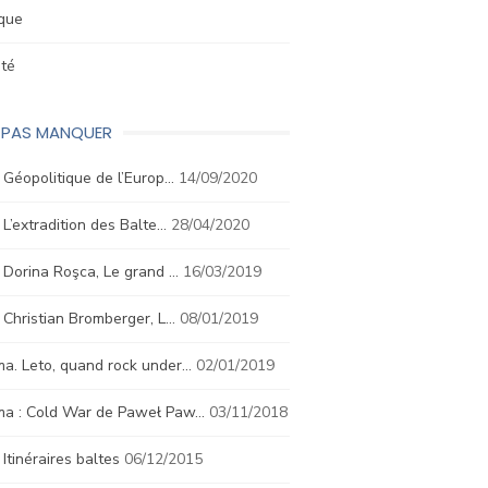
ique
été
E PAS MANQUER
. Géopolitique de l’Europ…
14/09/2020
. L’extradition des Balte…
28/04/2020
. Dorina Roşca, Le grand …
16/03/2019
. Christian Bromberger, L…
08/01/2019
a. Leto, quand rock under…
02/01/2019
ma : Cold War de Paweł Paw…
03/11/2018
. Itinéraires baltes
06/12/2015