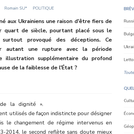
Author
Romain SU*
POLITIQUE
BRÈV
é aux Ukrainiens une raison d'être fiers de
Russi
r quart de siècle, pourtant placé sous le
Bulga
a surtout provoqué des déceptions. Ce
Ukrai
r autant une rupture avec la période
e illustration supplémentaire du profond
Letto
ause de la faiblesse de l'État ?
Toute
QUEL
Cultu
de la dignité ».
t utilisés de façon indistincte pour désigner
Écon
uis le changement de régime intervenus en
Géopo
13-2014, le second reflète sans doute mieux