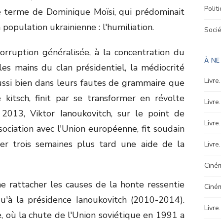
Polit
le terme de Dominique Moïsi, qui prédominait
 population ukrainienne : l'humiliation.
Soci
rruption généralisée, à la concentration du
À N
les mains du clan présidentiel, la médiocrité
Livre
ussi bien dans leurs fautes de grammaire que
 kitsch, finit par se transformer en révolte
Livre
013, Viktor Ianoukovitch, sur le point de
Livre
ociation avec l'Union européenne, fit soudain
er trois semaines plus tard une aide de la
Livre
Ciném
ne rattacher les causes de la honte ressentie
Ciné
u'à la présidence Ianoukovitch (2010-2014).
Livre
, où la chute de l'Union soviétique en 1991 a