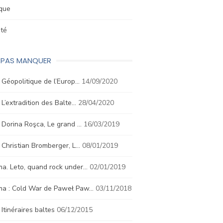
ique
été
E PAS MANQUER
. Géopolitique de l’Europ…
14/09/2020
. L’extradition des Balte…
28/04/2020
. Dorina Roşca, Le grand …
16/03/2019
. Christian Bromberger, L…
08/01/2019
a. Leto, quand rock under…
02/01/2019
ma : Cold War de Paweł Paw…
03/11/2018
. Itinéraires baltes
06/12/2015