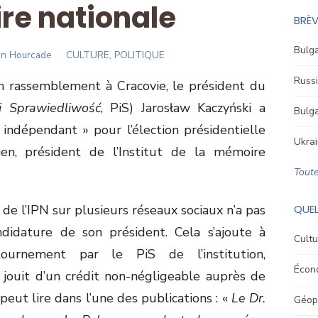
e nationale
BRÈV
Bulga
r
an Hourcade
CULTURE, POLITIQUE
Russi
n rassemblement à Cracovie, le président du
i Sprawiedliwość
, PiS) Jarosław Kaczyński a
Bulga
indépendant » pour l’élection présidentielle
Ukrai
rien, président de l’Institut de la mémoire
Toute
 de l’IPN sur plusieurs réseaux sociaux n’a pas
QUEL
ndidature de son président. Cela s’ajoute à
Cultu
ournement par le PiS de l’institution,
Écon
i jouit d’un crédit non-négligeable auprès de
peut lire dans l’une des publications : «
Le Dr.
Géopo