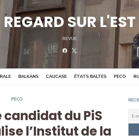
REGARD SUR L'EST
REVUE
Facebook
Twitter
TRALE
BALKANS
CAUCASE
ÉTATS BALTES
PECO
RU
PECO
RECE
e candidat du PiS
se l’Institut de la