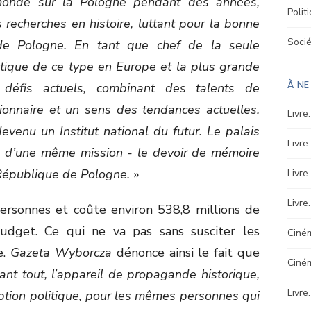
monde sur la Pologne pendant des années,
Polit
s recherches en histoire, luttant pour la bonne
Soci
de Pologne. En tant que chef de la seule
vistique de ce type en Europe et la plus grande
À N
 défis actuels, combinant des talents de
sionnaire et un sens des tendances actuelles.
Livre
devenu un Institut national du futur. Le palais
Livre
pe d’une même mission - le devoir de mémoire
 République de Pologne.
»
Livre
Livre
ersonnes et coûte environ 538,8 millions de
dget. Ce qui ne va pas sans susciter les
Ciném
e.
Gazeta Wyborcza
dénonce ainsi le fait que
Ciné
ant tout, l’appareil de propagande historique,
Livre
option politique, pour les mêmes personnes qui