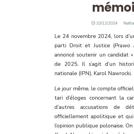
mémoir
POSTED
Autho
10/12/2024
Nath
ON
Le 24 novembre 2024, lors d’u
parti Droit et Justice (
Prawo 
annoncé soutenir un candidat « 
de 2025. Il s’agit d’un histo
nationale (IPN), Karol Nawrocki.
Le jour même, le compte officiel
tari d’éloges concernant la ca
d’autres accusations de dét
officiellement apolitique et qu
l’opinion publique polonaise. On 