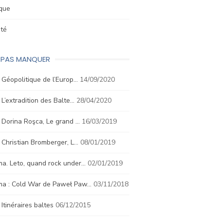
ique
été
E PAS MANQUER
. Géopolitique de l’Europ…
14/09/2020
. L’extradition des Balte…
28/04/2020
. Dorina Roşca, Le grand …
16/03/2019
. Christian Bromberger, L…
08/01/2019
a. Leto, quand rock under…
02/01/2019
ma : Cold War de Paweł Paw…
03/11/2018
. Itinéraires baltes
06/12/2015