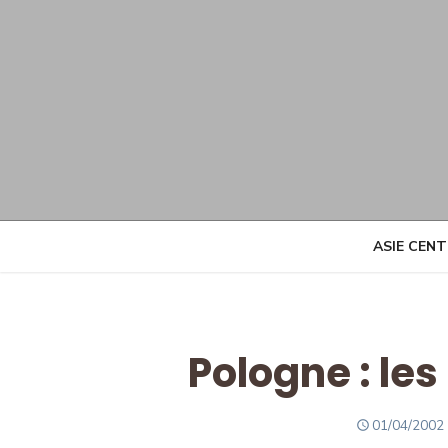
Skip
to
content
ASIE CEN
Pologne : les
POSTED
01/04/2002
ON