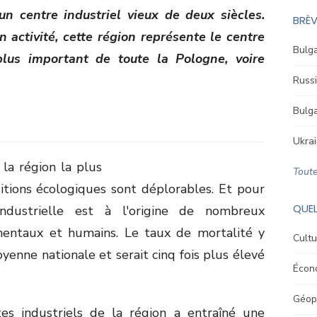
un centre industriel vieux de deux siècles.
BRÈV
 activité, cette région représente le centre
Bulga
plus important de toute la Pologne, voire
Russi
Bulga
Ukrai
la région la plus
Toute
tions écologiques sont déplorables. Et pour
QUEL
industrielle est à l'origine de nombreux
entaux et humains. Le taux de mortalité y
Cultu
enne nationale et serait cinq fois plus élevé
Écon
Géopo
tes industriels de la région a entraîné une