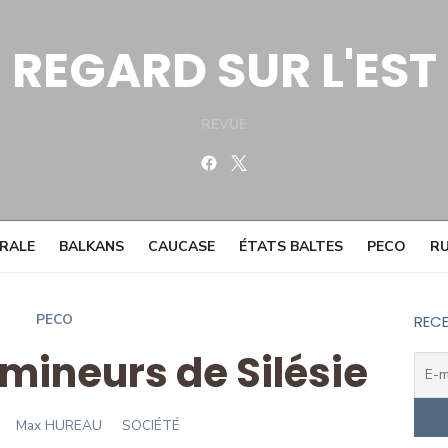
REGARD SUR L'EST
REVUE
Facebook
Twitter
TRALE
BALKANS
CAUCASE
ÉTATS BALTES
PECO
RU
PECO
RECE
 mineurs de Silésie
Author
Max HUREAU
SOCIÉTÉ