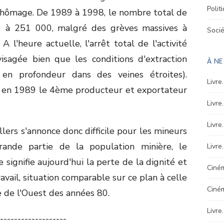
Polit
 chômage. De 1989 à 1998, le nombre total de
 à 251 000, malgré des grèves massives à
Soci
A l'heure actuelle, l'arrêt total de l'activité
isagée bien que les conditions d'extraction
À N
on en profondeur dans des veines étroites).
Livre
 en 1989 le 4
ème
producteur et exportateur
Livre
Livre
llers s'annonce donc difficile pour les mineurs
ande partie de la population minière, le
Livre
ignifie aujourd'hui la perte de la dignité et
Ciném
ravail, situation comparable sur ce plan à celle
Ciné
e de l'Ouest des années 80.
Livre
-------------------