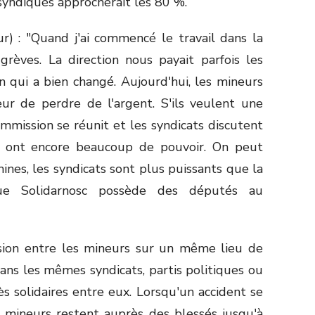
syndiqués approcherait les 80 %.
) : "Quand j'ai commencé le travail dans la
 grèves. La direction nous payait parfois les
n qui a bien changé. Aujourd'hui, les mineurs
eur de perdre de l'argent. S'ils veulent une
mmission se réunit et les syndicats discutent
ats ont encore beaucoup de pouvoir. On peut
nes, les syndicats sont plus puissants que la
que Solidarnosc possède des députés au
vision entre les mineurs sur un même lieu de
dans les mêmes syndicats, partis politiques ou
rès solidaires entre eux. Lorsqu'un accident se
s mineurs restent auprès des blessés jusqu'à