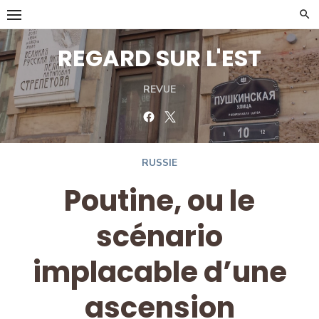
Skip
to
content
REGARD SUR L'EST
REVUE
Facebook
Twitter
RUSSIE
Poutine, ou le
scénario
implacable d’une
ascension