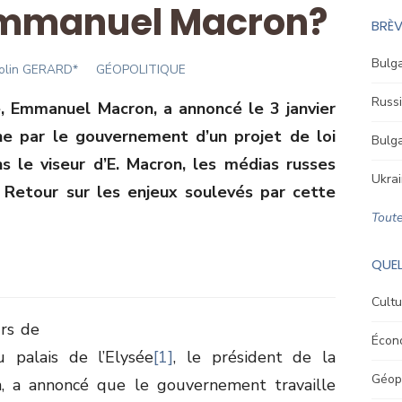
’Emmanuel Macron?
BRÈV
Bulga
uthor
olin GERARD*
GÉOPOLITIQUE
Russi
, Emmanuel Macron, a annoncé le 3 janvier
ne par le gouvernement d’un projet de loi
Bulga
s le viseur d’E. Macron, les médias russes
Ukrai
 Retour sur les enjeux soulevés par cette
Toute
QUEL
Cultu
rs de
Écon
 palais de l’Elysée
[1]
, le président de la
Géopo
 a annoncé que le gouvernement travaille