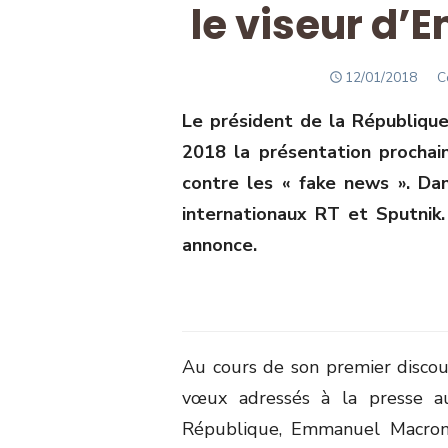
le viseur d
POSTED
A
12/01/2018
C
ON
Le président de la République
2018 la présentation prochai
contre les « fake news ». Dan
internationaux RT et Sputnik.
annonce.
Au cours de son premier discou
vœux adressés à la presse au
République, Emmanuel Macron,