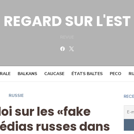
REGARD SUR L'EST
REVUE
Facebook
Twitter
TRALE
BALKANS
CAUCASE
ÉTATS BALTES
PECO
RU
RUSSIE
RECE
loi sur les «fake
édias russes dans