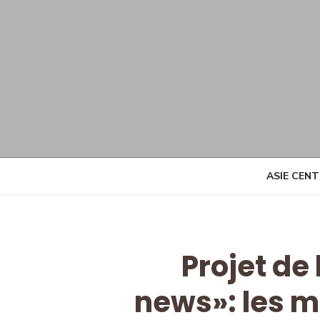
Skip
to
content
ASIE CEN
Projet de 
news»: les m