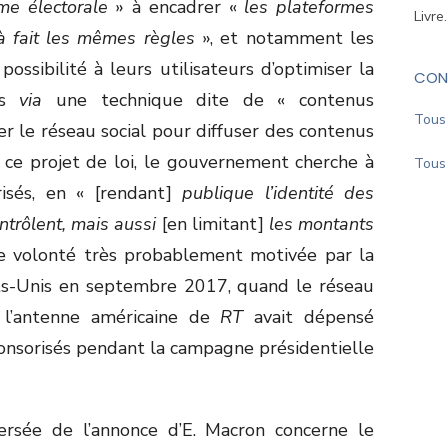
me électorale
» à encadrer «
les plateformes
Livre
t à fait les mêmes règles
», et notamment les
ossibilité à leurs utilisateurs d’optimiser la
CON
ons
via
une technique dite de « contenus
Tous 
yer le réseau social pour diffuser des contenus
 ce projet de loi, le gouvernement cherche à
Tous 
isés, en « [rendant]
publique l’identité des
ntrôlent, mais aussi
[en limitant]
les montants
e volonté très probablement motivée par la
s-Unis en septembre 2017, quand le réseau
 l’antenne américaine de
RT
avait dépensé
onsorisés pendant la campagne présidentielle
versée de l’annonce d’E. Macron concerne le