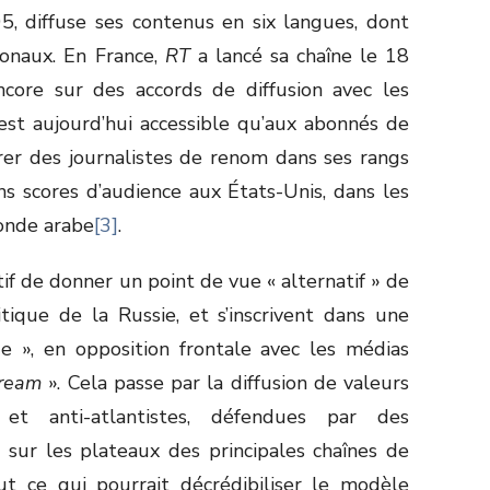
5, diffuse ses contenus en six langues, dont
ionaux. En France,
RT
a lancé sa chaîne le 18
core sur des accords de diffusion avec les
’est aujourd’hui accessible qu’aux abonnés de
irer des journalistes de renom dans ses rangs
ns scores d’audience aux États-Unis, dans les
onde arabe
[3]
.
f de donner un point de vue « alternatif » de
itique de la Russie, et s’inscrivent dans une
e », en opposition frontale avec les médias
tream
». Cela passe par la diffusion de valeurs
es et anti-atlantistes, défendues par des
 sur les plateaux des principales chaînes de
ut ce qui pourrait décrédibiliser le modèle