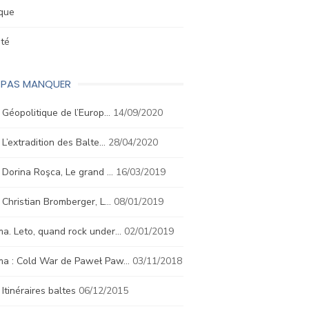
ique
été
E PAS MANQUER
. Géopolitique de l’Europ…
14/09/2020
. L’extradition des Balte…
28/04/2020
. Dorina Roşca, Le grand …
16/03/2019
. Christian Bromberger, L…
08/01/2019
a. Leto, quand rock under…
02/01/2019
ma : Cold War de Paweł Paw…
03/11/2018
. Itinéraires baltes
06/12/2015