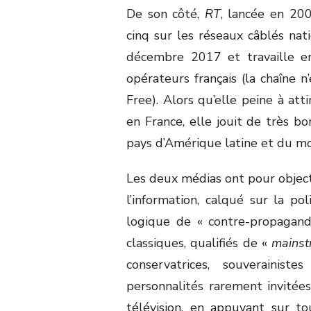
De son côté,
RT
, lancée en 200
cinq sur les réseaux câblés nat
décembre 2017 et travaille en
opérateurs français (la chaîne n
Free). Alors qu’elle peine à att
en France, elle jouit de très bo
pays d’Amérique latine et du m
Les deux médias ont pour objecti
l’information, calqué sur la pol
logique de « contre-propagand
classiques, qualifiés de «
mains
conservatrices, souverainist
personnalités rarement invitées
télévision, en appuyant sur to