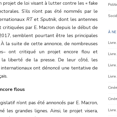
 projet de loi visant à lutter contre les « fake
Polit
ctorales. S’ils n’ont pas été nommés par le
Soci
ternationaux
RT
et
Sputnik
, dont les antennes
t critiquées par E. Macron depuis le début de
À N
2017, semblent pourtant être les principales
Livre
i. À la suite de cette annonce, de nombreuses
es– ont critiqué un projet encore flou et
Livre
 la liberté de la presse. De leur côté, les
Livre
 internationaux ont dénoncé une tentative de
ais.
Livre
Ciném
encore flous
Ciné
égislatif n’ont pas été annoncés par E. Macron,
 les grandes lignes. Ainsi, le projet visera,
Livre