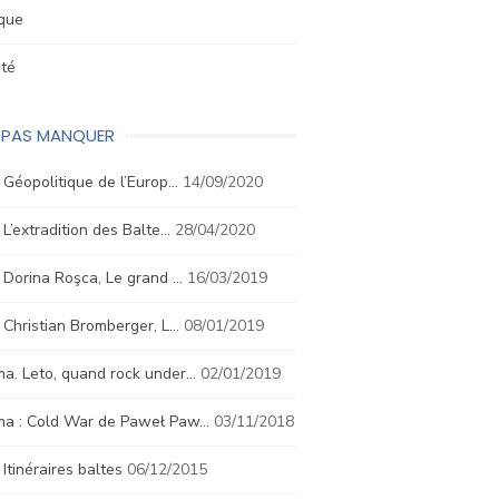
ique
été
E PAS MANQUER
. Géopolitique de l’Europ…
14/09/2020
. L’extradition des Balte…
28/04/2020
. Dorina Roşca, Le grand …
16/03/2019
. Christian Bromberger, L…
08/01/2019
a. Leto, quand rock under…
02/01/2019
ma : Cold War de Paweł Paw…
03/11/2018
. Itinéraires baltes
06/12/2015