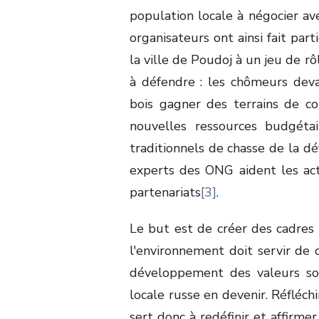
population locale à négocier avec
organisateurs ont ainsi fait part
la ville de Poudoj à un jeu de r
à défendre : les chômeurs deva
bois gagner des terrains de co
nouvelles ressources budgétai
traditionnels de chasse de la dé
experts des ONG aident les act
partenariats
[3]
.
Le but est de créer des cadres 
l'environnement doit servir de c
développement des valeurs soc
locale russe en devenir. Réfléch
sert donc à redéfinir et affirme