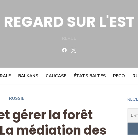
REGARD SUR L'EST
REVUE
Facebook
Twitter
TRALE
BALKANS
CAUCASE
ÉTATS BALTES
PECO
RU
RUSSIE
RECE
t gérer la forêt
 La médiation des