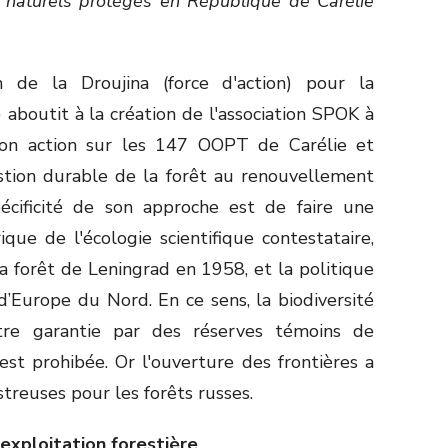
 naturels protégés en République de Carélie
n de la Droujina (force d'action) pour la
aboutit à la création de l'association SPOK à
son action sur les 147 OOPT de Carélie et
estion durable de la forêt au renouvellement
pécificité de son approche est de faire une
ique de l'écologie scientifique contestataire,
a forêt de Leningrad en 1958, et la politique
d’Europe du Nord. En ce sens, la biodiversité
être garantie par des réserves témoins de
st prohibée. Or l'ouverture des frontières a
treuses pour les forêts russes.
rexploitation forestière