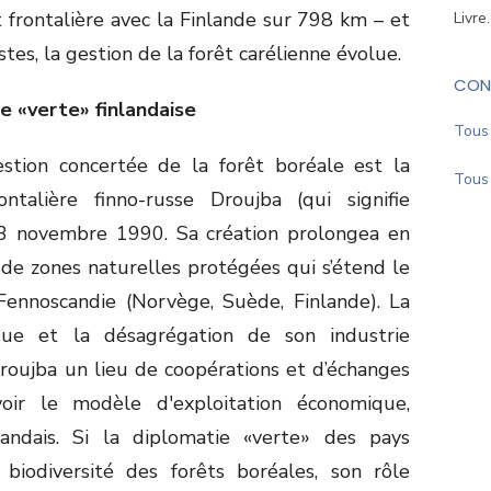
t frontalière avec la Finlande sur 798 km – et
Livre
tes, la gestion de la forêt carélienne évolue.
CON
e «verte» finlandaise
Tous 
tion concertée de la forêt boréale est la
Tous 
ntalière finno-russe Droujba (qui signifie
 13 novembre 1990. Sa création prolongea en
 de zones naturelles protégées qui s’étend le
Fennoscandie (Norvège, Suède, Finlande). La
ique et la désagrégation de son industrie
Droujba un lieu de coopérations et d’échanges
voir le modèle d'exploitation économique,
nlandais. Si la diplomatie «verte» des pays
 biodiversité des forêts boréales, son rôle