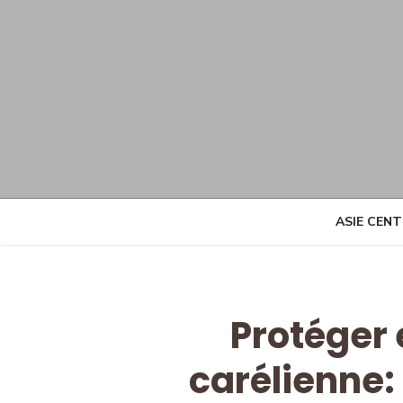
Skip
to
content
ASIE CEN
Protéger e
carélienne: