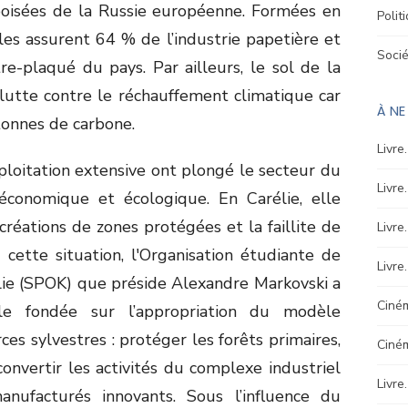
boisées de la Russie européenne. Formées en
Polit
lles assurent 64 % de l’industrie papetière et
Soci
e-plaqué du pays. Par ailleurs, le sol de la
 lutte contre le réchauffement climatique car
À N
tonnes de carbone.
Livre
xploitation extensive ont plongé le secteur du
Livre
économique et écologique. En Carélie, elle
réations de zones protégées et la faillite de
Livre
 cette situation, l'Organisation étudiante de
Livre
lie (SPOK) que préside Alexandre Markovski a
Ciném
le fondée sur l’appropriation du modèle
es sylvestres : protéger les forêts primaires,
Ciné
onvertir les activités du complexe industriel
Livre
anufacturés innovants. Sous l’influence du