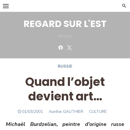
Skip
to
content
REGARD SUR L'EST
REVUE
Facebook
Twitter
RUSSIE
Quand l’objet
devient art…
POSTED
Author
01/03/2001
Aurélie GAUTHIER
CULTURE
ON
Michaël Burdzelian, peintre d'origine russe