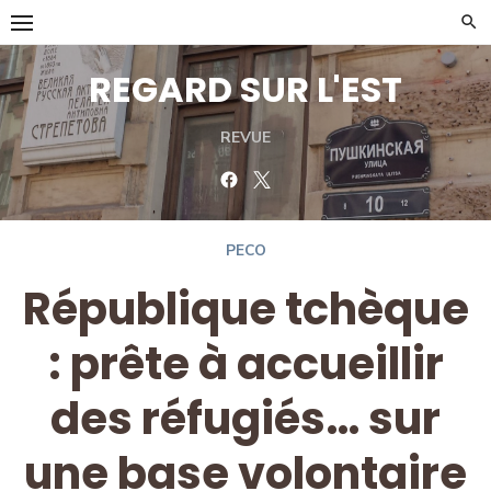
Skip
to
content
REGARD SUR L'EST
REVUE
Facebook
Twitter
PECO
République tchèque
: prête à accueillir
des réfugiés… sur
une base volontaire