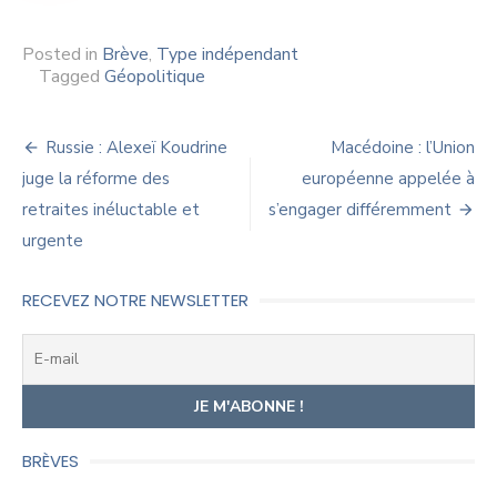
Posted in
Brève
,
Type indépendant
Tagged
Géopolitique
Navigation
Russie : Alexeï Koudrine
Macédoine : l’Union
de
juge la réforme des
européenne appelée à
retraites inéluctable et
s’engager différemment
l’article
urgente
RECEVEZ NOTRE NEWSLETTER
BRÈVES