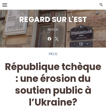
Skip
to
content
REGARD SUR L'EST
REVUE
Facebook
Twitter
PECO
République tchèque
: une érosion du
soutien public à
l’Ukraine?