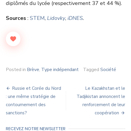
diplômés du lycée (respectivement 37 et 44 %).
Sources
:
STEM
,
Lidovky
,
iDNES
.
Posted in
Brève
,
Type indépendant
Tagged
Société
Navigation
Russie et Corée du Nord
Le Kazakhstan et le
de
: une même stratégie de
Tadjikistan annoncent le
contournement des
renforcement de leur
l’article
sanctions?
coopération
RECEVEZ NOTRE NEWSLETTER