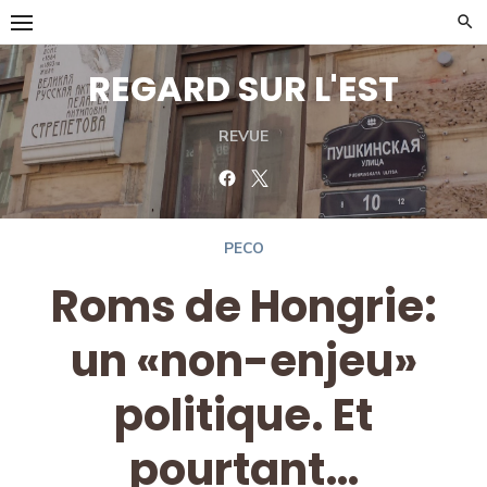
Skip
to
content
REGARD SUR L'EST
REVUE
Facebook
Twitter
PECO
Roms de Hongrie:
un «non-enjeu»
politique. Et
pourtant…