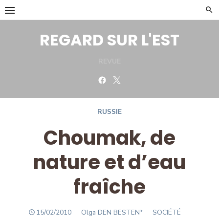
Skip
to
content
REGARD SUR L'EST
REVUE
Facebook
Twitter
RUSSIE
Choumak, de
nature et d’eau
fraîche
POSTED
Author
15/02/2010
Olga DEN BESTEN*
SOCIÉTÉ