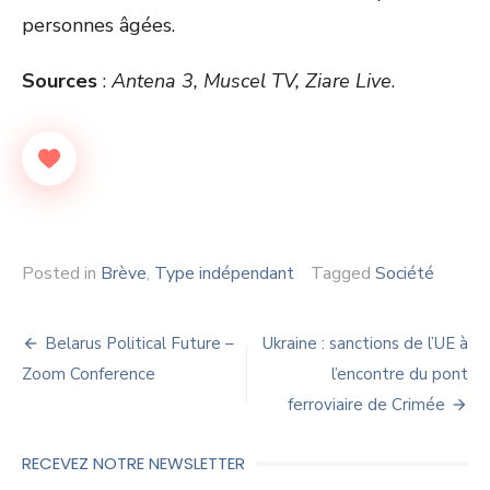
personnes âgées.
Sources
:
Antena 3, Muscel TV, Ziare Live
.
Posted in
Brève
,
Type indépendant
Tagged
Société
Navigation
Belarus Political Future –
Ukraine : sanctions de l’UE à
de
Zoom Conference
l’encontre du pont
ferroviaire de Crimée
l’article
RECEVEZ NOTRE NEWSLETTER