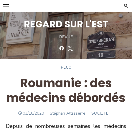
Skip
to
content
REGARD SUR L'EST
REVUE
Facebook
Twitter
PECO
Roumanie : des
médecins débordés
POSTED
Author
03/10/2020
Stéphan Altasserre
SOCIÉTÉ
ON
Depuis de nombreuses semaines les médecins