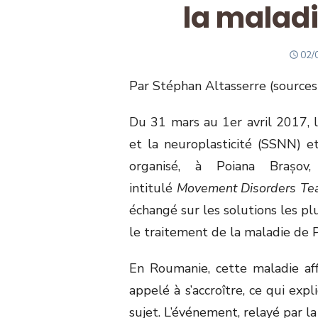
la malad
PO
02/
ON
Par Stéphan Altasserre (sources
Du 31 mars au 1er avril 2017, l
et la neuroplasticité (SSNN) 
organisé, à Poiana Brașov
intitulé
Movement Disorders Te
échangé sur les solutions les pl
le traitement de la maladie de P
En Roumanie, cette maladie af
appelé à s’accroître, ce qui expl
sujet. L’événement, relayé par la