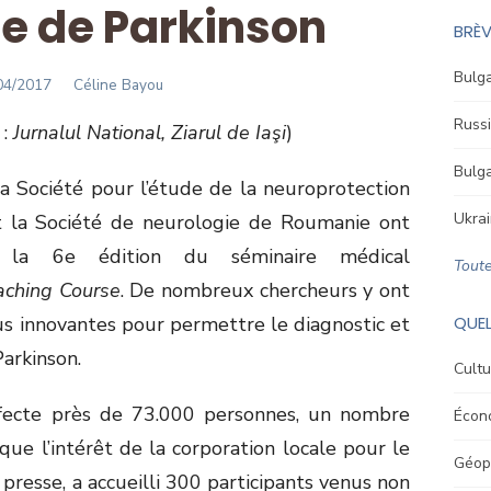
ie de Parkinson
BRÈV
Bulga
STED
Author
04/2017
Céline Bayou
Russi
 :
Jurnalul National, Ziarul de Iaşi
)
Bulga
a Société pour l’étude de la neuroprotection
Ukrai
et la Société de neurologie de Roumanie ont
, la 6e édition du séminaire médical
Toute
aching Course
. De nombreux chercheurs y ont
us innovantes pour permettre le diagnostic et
QUEL
arkinson.
Cultu
fecte près de 73.000 personnes, un nombre
Écon
ique l’intérêt de la corporation locale pour le
Géopo
 presse, a accueilli 300 participants venus non