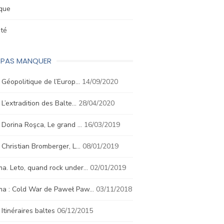
ique
été
E PAS MANQUER
. Géopolitique de l’Europ…
14/09/2020
. L’extradition des Balte…
28/04/2020
. Dorina Roşca, Le grand …
16/03/2019
. Christian Bromberger, L…
08/01/2019
a. Leto, quand rock under…
02/01/2019
ma : Cold War de Paweł Paw…
03/11/2018
. Itinéraires baltes
06/12/2015