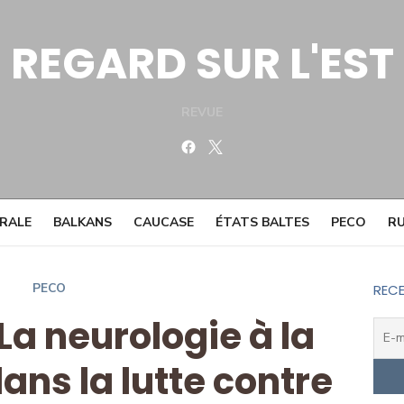
REGARD SUR L'EST
REVUE
Facebook
Twitter
TRALE
BALKANS
CAUCASE
ÉTATS BALTES
PECO
RU
PECO
RECE
La neurologie à la
s la lutte contre