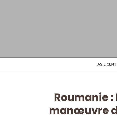
Skip
to
content
ASIE CEN
Roumanie : 
manœuvre dan