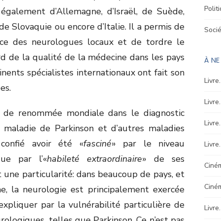
Polit
galement d’Allemagne, d’Israël, de Suède,
 Slovaquie ou encore d’Italie. Il a permis de
Soci
ce des neurologues locaux et de tordre le
rd de la qualité de la médecine dans les pays
À N
inents spécialistes internationaux ont fait son
Livre
es.
Livre
te de renommée mondiale dans le diagnostic
Livre
a maladie de Parkinson et d’autres maladies
confié avoir été «
fasciné
» par le niveau
Livre
que par l’«
habileté extraordinaire
» de ses
Ciném
 une particularité: dans beaucoup de pays, et
Ciné
 la neurologie est principalement exercée
xpliquer par la vulnérabilité particulière de
Livre
rologiques, telles que Parkinson. Ce n’est pas