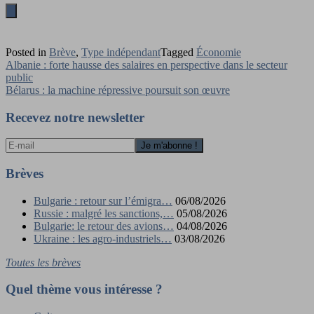
Posted in
Brève
,
Type indépendant
Tagged
Économie
Navigation
Albanie : forte hausse des salaires en perspective dans le secteur
public
de
Bélarus : la machine répressive poursuit son œuvre
l’article
Recevez notre newsletter
Brèves
Bulgarie : retour sur l’émigra…
06/08/2026
Russie : malgré les sanctions,…
05/08/2026
Bulgarie: le retour des avions…
04/08/2026
Ukraine : les agro-industriels…
03/08/2026
Toutes les brèves
Quel thème vous intéresse ?