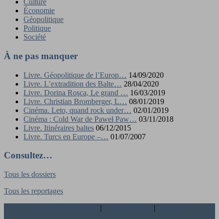
Culture
Économie
Géopolitique
Politique
Société
À ne pas manquer
Livre. Géopolitique de l’Europ…
14/09/2020
Livre. L’extradition des Balte…
28/04/2020
Livre. Dorina Roşca, Le grand …
16/03/2019
Livre. Christian Bromberger, L…
08/01/2019
Cinéma. Leto, quand rock under…
02/01/2019
Cinéma : Cold War de Paweł Paw…
03/11/2018
Livre. Itinéraires baltes
06/12/2015
Livre. Turcs en Europe –…
01/07/2007
Consultez…
Tous les dossiers
Tous les reportages
Conseil scientifique
|
Ligne éditoriale
|
Contact