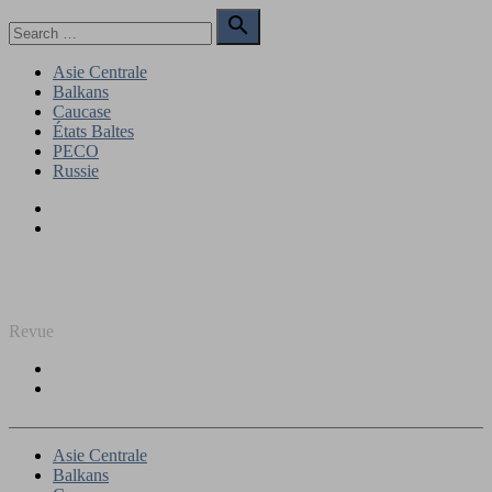
Skip
Search

to
for:
Search
content
Asie Centrale
Balkans
Caucase
États Baltes
PECO
Russie
Facebook
Twitter
REGARD SUR L'EST
Revue
Facebook
Twitter
Asie Centrale
Balkans