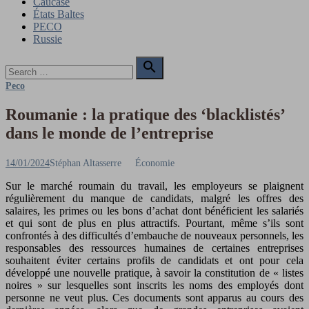
Caucase
États Baltes
PECO
Russie
Search

for:
Search
Peco
Roumanie : la pratique des ‘blacklistés’
dans le monde de l’entreprise
Posted
Author
14/01/2024
Stéphan Altasserre
Économie
on
Sur le marché roumain du travail, les employeurs se plaignent
régulièrement du manque de candidats, malgré les offres des
salaires, les primes ou les bons d’achat dont bénéficient les salariés
et qui sont de plus en plus attractifs. Pourtant, même s’ils sont
confrontés à des difficultés d’embauche de nouveaux personnels, les
responsables des ressources humaines de certaines entreprises
souhaitent éviter certains profils de candidats et ont pour cela
développé une nouvelle pratique, à savoir la constitution de « listes
noires » sur lesquelles sont inscrits les noms des employés dont
personne ne veut plus. Ces documents sont apparus au cours des