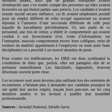
dernières années, alors que de grandes entreprises avaient
réembauché sans s’en rendre compte des personnes qu’elles avaient
licenciées ou qui étaient parties sans préavis. Les candidats n’avaient
ensuite suscité aucune méfiance, car ils avaient simplement postulé
pour un emploi différent de celui occupé auparavant ou avaient
répondu à l’annonce d’une succursale différente de celle pour
laquelle ils travaillaient précédemment. Or, une partie de ce
personnel, une fois de retour, a réitéré le comportement qui avaient
conduit à son licenciement (vol, vente d’informations sur
l’entreprise, mauvais comportement envers leurs collègues, refus de
restituer du matériel appartement à l’employeur ou toute autre faute
disciplinaire) ou a procédé à un nouvel abandon de poste.
Pour contrer ces indélicatesses, les DRH ont donc systématisé la
constitution de listes que, parfois, elles ont partagées afin de se
prémunir mutuellement. Les blacklistés, stigmatisés, trouvent
désormais souvent porte close.
Les recruteurs sont aussi devenus plus méfiants lors des entretiens de
recrutement, n’hésitant plus à demander aux candidats pourquoi ils
ont quitté leur ancien emploi, traçant leurs parcours sur les cinq
dernières années et les invitant à justifier leur instabilité
professionnelle.
Sources
:
Jurnalul National, Stiridin Surse
.