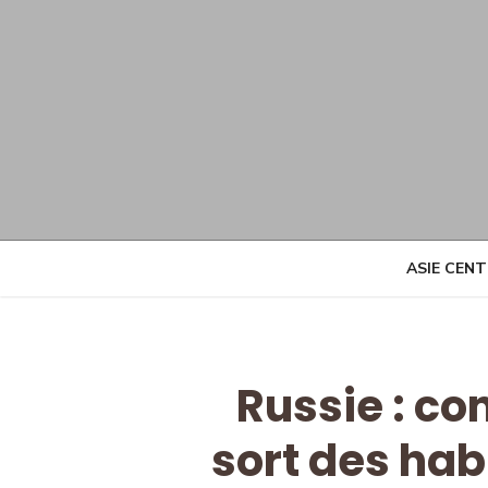
Skip
to
content
ASIE CEN
Russie : co
sort des hab