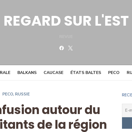
REGARD SUR L'EST
REVUE
Facebook
Twitter
TRALE
BALKANS
CAUCASE
ÉTATS BALTES
PECO
RU
PECO
,
RUSSIE
RECE
nfusion autour du
itants de la région