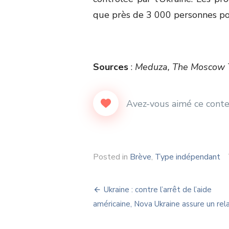
que près de 3 000 personnes pou
Sources
:
Meduza, The Moscow 
Posted in
Brève
,
Type indépendant
Navigation
Ukraine : contre l’arrêt de l’aide
de
américaine, Nova Ukraine assure un rela
l’article