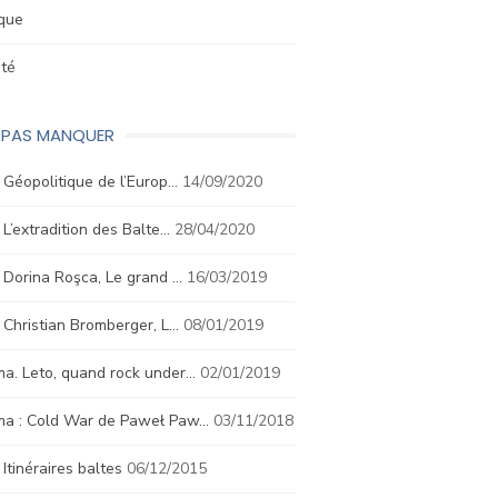
ique
été
E PAS MANQUER
. Géopolitique de l’Europ…
14/09/2020
. L’extradition des Balte…
28/04/2020
. Dorina Roşca, Le grand …
16/03/2019
. Christian Bromberger, L…
08/01/2019
a. Leto, quand rock under…
02/01/2019
ma : Cold War de Paweł Paw…
03/11/2018
. Itinéraires baltes
06/12/2015