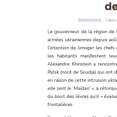
de
POSTED
Author
02/03/2025
Céline
ON
Le gouverneur de la région de 
armées ukrainiennes depuis août
l’intention de limoger les chefs 
les habitants manifestent leu
Alexandre Khinstein a rencontr
Rylsk (nord de Soudja) qui ont 
en raison de cette intrusion ukra
elle sent le ‘Maïdan’
», a rétorqu
du bout des lèvres qu’il «
évalue
frontalières.