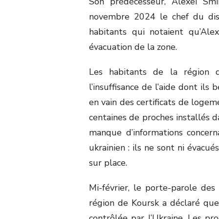
Son prédécesseur, Alexeï Smir
novembre 2024 le chef du dist
habitants qui notaient qu’Ale
évacuation de la zone.
Les habitants de la région 
l’insuffisance de l’aide dont ils
en vain des certificats de loge
centaines de proches installés d
manque d’informations concern
ukrainien : ils ne sont ni évacué
sur place.
Mi-février, le porte-parole de
région de Koursk a déclaré que
contrôlée par l’Ukraine. Les pr