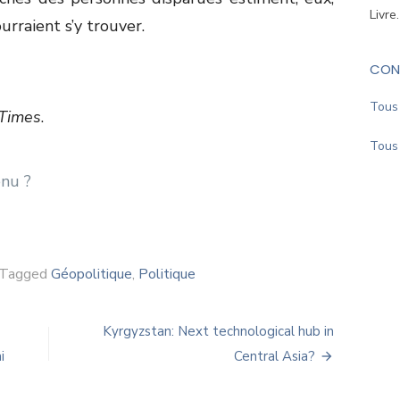
Livre
rraient s’y trouver.
CON
Tous 
Times
.
Tous 
Tagged
Géopolitique
,
Politique
Kyrgyzstan: Next technological hub in
i
Central Asia?