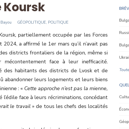
 Koursk
BRÈV
Bulga
 Bayou
GÉOPOLITIQUE, POLITIQUE
Russi
Koursk, partiellement occupée par les Forces
 2024, a affirmé le 1
er
mars qu’il n’avait pas
Bulga
des districts frontaliers de la région, même si
Ukrai
r mécontentement face à leur inefficacité.
é des habitants des districts de Lvosk et de
Toute
dû abandonner leurs logements et leurs biens
QUEL
inienne : «
Cette approche n’est pas la mienne,
é l’édile face à leurs récriminations, concédant
Cultu
rait le travail
» de tous les chefs des localités
Écon
Géopo