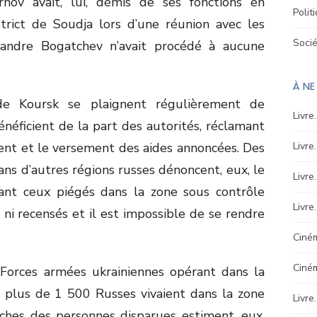
nov avait, lui, démis de ses fonctions en
Polit
rict de Soudja lors d’une réunion avec les
Soci
xandre Bogatchev n’avait procédé à aucune
À N
de Koursk se plaignent régulièrement de
Livre
 bénéficient de la part des autorités, réclamant
ment et le versement des aides annoncées. Des
Livre
ans d’autres régions russes dénoncent, eux, le
Livre
ant ceux piégés dans la zone sous contrôle
Livre
s ni recensés et il est impossible de se rendre
Ciném
Ciné
s Forces armées ukrainiennes opérant dans la
 plus de 1 500 Russes vivaient dans la zone
Livre
oches des personnes disparues estiment, eux,