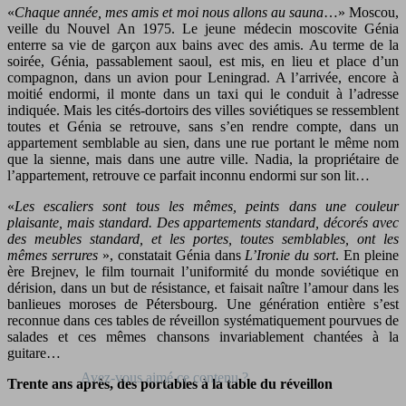
«
Chaque année, mes amis et moi nous allons au sauna
…» Moscou,
veille du Nouvel An 1975. Le jeune médecin moscovite Génia
enterre sa vie de garçon aux bains avec des amis. Au terme de la
soirée, Génia, passablement saoul, est mis, en lieu et place d’un
compagnon, dans un avion pour Leningrad. A l’arrivée, encore à
moitié endormi, il monte dans un taxi qui le conduit à l’adresse
indiquée. Mais les cités-dortoirs des villes soviétiques se ressemblent
toutes et Génia se retrouve, sans s’en rendre compte, dans un
appartement semblable au sien, dans une rue portant le même nom
que la sienne, mais dans une autre ville. Nadia, la propriétaire de
l’appartement, retrouve ce parfait inconnu endormi sur son lit…
«
Les escaliers sont tous les mêmes, peints dans une couleur
plaisante, mais standard. Des appartements standard, décorés avec
des meubles standard, et les portes, toutes semblables, ont les
mêmes serrures
», constatait Génia dans
L’Ironie du sort
. En pleine
ère Brejnev, le film tournait l’uniformité du monde soviétique en
dérision, dans un but de résistance, et faisait naître l’amour dans les
banlieues moroses de Pétersbourg. Une génération entière s’est
reconnue dans ces tables de réveillon systématiquement pourvues de
salades et ces mêmes chansons invariablement chantées à la
guitare…
Trente ans après, des portables à la table du réveillon