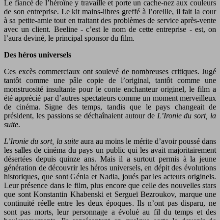
Le fiancé de l’héroïne y travaille et porte un cache-nez aux couleurs
de son entreprise. Le kit mains-libres greffé à l’oreille, il fait la cour
à sa petite-amie tout en traitant des problèmes de service après-vente
avec un client. Beeline - c’est le nom de cette entreprise - est, on
l’aura deviné, le principal sponsor du film.
Des héros universels
Ces excès commerciaux ont soulevé de nombreuses critiques. Jugé
tantôt comme une pâle copie de l’original, tantôt comme une
monstruosité insultante pour le conte enchanteur originel, le film a
été apprécié par d’autres spectateurs comme un moment merveilleux
de cinéma. Signe des temps, tandis que le pays changeait de
président, les passions se déchaînaient autour de
L’Ironie du sort, la
suite
.
L’Ironie du sort, la suite
aura au moins le mérite d’avoir poussé dans
les salles de cinéma du pays un public qui les avait majoritairement
désertées depuis quinze ans. Mais il a surtout permis à la jeune
génération de découvrir les héros universels, en dépit des évolutions
historiques, que sont Génia et Nadia, joués par les acteurs originels.
Leur présence dans le film, plus encore que celle des nouvelles stars
que sont Konstantin Khabenski et Sergueï Bezroukov, marque une
continuité réelle entre les deux époques. Ils n’ont pas disparu, ne
sont pas morts, leur personnage a évolué au fil du temps et des