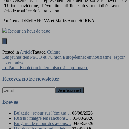
bouleversements. Ils représentent en quelque sorte le devenir de
l’Union soviétique, l’évolution difficile des mentalités avec la
période troublée de la transition.
Par Genia DEMIANOVA et Marie-Anne SORBA
Retour en haut de page
Posted in
Article
Tagged
Culture
Navigation
Les jeunes des PECO et l’Union Européenne: enthousiasme, espoir,
incertitudes
de
Le Partia Kobiet ou le féminisme à la polonaise
l’article
Recevez notre newsletter
Brèves
Bulgarie : retour sur l’émigra…
06/08/2026
Russie : malgré les sanctions,…
05/08/2026
Bulgarie: le retour des avions…
04/08/2026
Ukraine : les agro-industriels…
03/08/2026