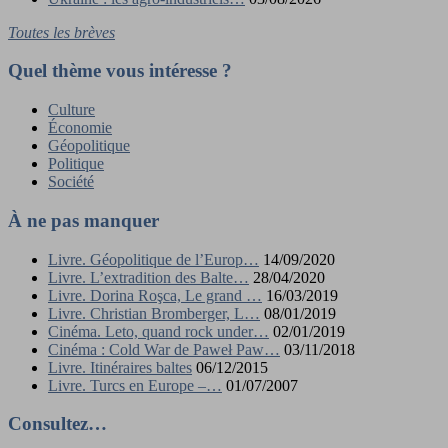
Toutes les brèves
Quel thème vous intéresse ?
Culture
Économie
Géopolitique
Politique
Société
À ne pas manquer
Livre. Géopolitique de l’Europ…
14/09/2020
Livre. L’extradition des Balte…
28/04/2020
Livre. Dorina Roşca, Le grand …
16/03/2019
Livre. Christian Bromberger, L…
08/01/2019
Cinéma. Leto, quand rock under…
02/01/2019
Cinéma : Cold War de Paweł Paw…
03/11/2018
Livre. Itinéraires baltes
06/12/2015
Livre. Turcs en Europe –…
01/07/2007
Consultez…