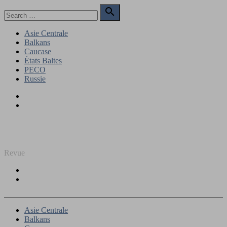
Skip
Search

to
for:
Search
content
Asie Centrale
Balkans
Caucase
États Baltes
PECO
Russie
Facebook
Twitter
REGARD SUR L'EST
Revue
Facebook
Twitter
Asie Centrale
Balkans