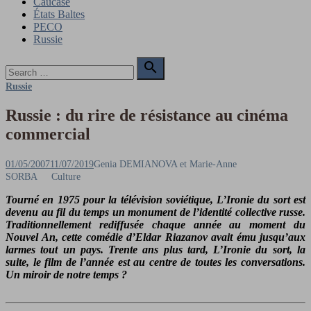
Caucase
États Baltes
PECO
Russie
Search

for:
Search
Russie
Russie : du rire de résistance au cinéma
commercial
Posted
Author
01/05/2007
11/07/2019
Genia DEMIANOVA et Marie-Anne
on
SORBA
Culture
Tourné en 1975 pour la télévision soviétique, L’Ironie du sort est
devenu au fil du temps un monument de l’identité collective russe.
Traditionnellement rediffusée chaque année au moment du
Nouvel An, cette comédie d’Eldar Riazanov avait ému jusqu’aux
larmes tout un pays. Trente ans plus tard, L’Ironie du sort, la
suite, le film de l’année est au centre de toutes les conversations.
Un miroir de notre temps ?