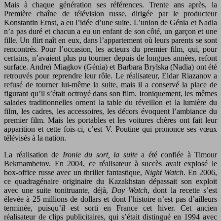
Mais à chaque génération ses références. Trente ans après, la
Première chaîne de télévision russe, dirigée par le producteur
Konstantin Ernst, a eu l’idée d’une suite. L’union de Génia et Nadia
n’a pas duré et chacun a eu un enfant de son côté, un garçon et une
fille. Un flirt naît en eux, dans l’appartement où leurs parents se sont
rencontrés. Pour l’occasion, les acteurs du premier film, qui, pour
certains, n’avaient plus pu tourner depuis de longues années, refont
surface. Andreï Miagkov (Génia) et Barbara Brylska (Nadia) ont été
retrouvés pour reprendre leur rôle. Le réalisateur, Eldar Riazanov a
refusé de tourner lui-même la suite, mais il a conservé la place de
figurant qu’il s’était octroyé dans son film. Ironiquement, les mêmes
salades traditionnelles ornent la table du réveillon et la lumière du
film, les cadres, les accessoires, les décors évoquent l’ambiance du
premier film. Mais les portables et les voitures chères ont fait leur
apparition et cette fois-ci, c’est V. Poutine qui prononce ses vœux
télévisés à la nation.
La réalisation de
Ironie du sort, la suite
a été confiée à Timour
Bekmambetov. En 2004, ce réalisateur à succès avait explosé le
box-office russe avec un thriller fantastique,
Night Watch
. En 2006,
ce quadragénaire originaire du Kazakhstan dépassait son exploit
avec une suite tonitruante, déjà,
Day Watch
, dont la recette s’est
élevée à 25 millions de dollars et dont l’histoire n’est pas d’ailleurs
terminée, puisqu’il est sorti en France cet hiver. Cet ancien
réalisateur de clips publicitaires, qui s’était distingué en 1994 avec