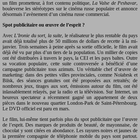
un film prometteur, à fort contenu politique,
La Valse de Peshavar
,
bouleverse les stéréotypes sur le cinéma russe populaire et annonce
désormais l’avènement d’un cinéma russe commercial.
Spot publicitaire ou œuvre de l’esprit ?
Avec
L’Ironie du sort, la suite
, le réalisateur le plus rentable du pays
avait déjà totalisé plus de 50 millions de dollars de recette à la mi-
janvier. Trois semaines à peine après sa sortie officielle, le film avait
déjà été vu par plus d’un tiers de la population. Un millier de copies
ont été distribuées à travers le pays, la CEI et les pays baltes. Outre
sa vocation populaire, cette suite controversée a bénéficié d’une
campagne publicitaire tous azimuts. Un véritable chef d’œuvre de
marketing: dans des petites villes provinciales, comme Noïabrsk et
Biïsk, des séances gratuites ont été proposées aux retraités; de
nombreux jeux, tirages aux sort, émissions autour du film, ont été
inlassablement relayés, par la radio et la télévision. Sur Internet, un
heureux spectateur a récemment gagné un appartement de deux
pièces dans le nouveau quartier London-Park de Saint-Pétersbourg.
Le DVD officiel est paru en mars.
Le film, lui-même tient parfois plus du spot publicitaire que l’œuvre
de l’esprit. Des marques de produits de beauté, de mayonnaise, de
chocolat y sont citées en abondance. Les rayures noires et jaunes de
la première compagnie de téléphonie mobile du pays sont partout.