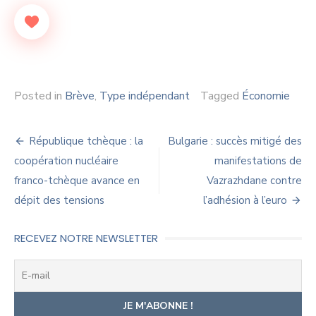
Posted in
Brève
,
Type indépendant
Tagged
Économie
Navigation
République tchèque : la
Bulgarie : succès mitigé des
de
coopération nucléaire
manifestations de
franco-tchèque avance en
Vazrazhdane contre
l’article
dépit des tensions
l’adhésion à l’euro
RECEVEZ NOTRE NEWSLETTER