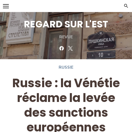
Skip
to
content
REGARD SUR L'EST
REVUE
Facebook
Twitter
RUSSIE
Russie : la Vénétie
réclame la levée
des sanctions
européennes