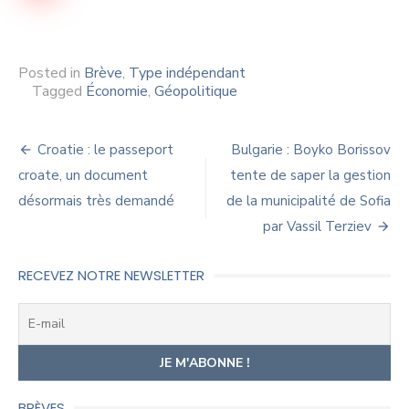
Posted in
Brève
,
Type indépendant
Tagged
Économie
,
Géopolitique
Navigation
Croatie : le passeport
Bulgarie : Boyko Borissov
de
croate, un document
tente de saper la gestion
désormais très demandé
de la municipalité de Sofia
l’article
par Vassil Terziev
RECEVEZ NOTRE NEWSLETTER
BRÈVES