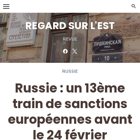
Skip
to
content
REGARD SUR L'EST
REVUE
Facebook
Twitter
RUSSIE
Russie : un 13ème
train de sanctions
européennes avant
le 24 février