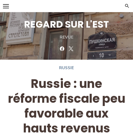
Skip
to
content
REGARD SUR L'EST
REVUE
Facebook
Twitter
RUSSIE
Russie : une
réforme fiscale peu
favorable aux
hauts revenus