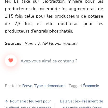
fer. La taxe sur l'extraction minière pour les
producteurs de minerai de fer augmenterait de
1,15 fois, celle pour les producteurs de potasse
de 2,3 fois, et elle doublerait pour les
producteurs d’engrais phosphatés.
Sources
:
Rain TV, AP News, Reuters
.
Posted in
Brève
,
Type indépendant
Tagged
Économie
Navigation
Roumanie : feu vert pour
Bélarus : l’ex-Président de