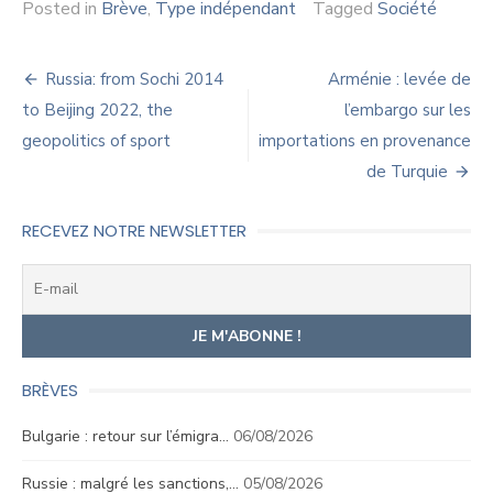
Posted in
Brève
,
Type indépendant
Tagged
Société
Navigation
Russia: from Sochi 2014
Arménie : levée de
de
to Beijing 2022, the
l’embargo sur les
geopolitics of sport
importations en provenance
l’article
de Turquie
RECEVEZ NOTRE NEWSLETTER
BRÈVES
Bulgarie : retour sur l’émigra…
06/08/2026
Russie : malgré les sanctions,…
05/08/2026