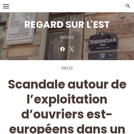
Skip
to
content
REGARD SUR L'EST
REVUE
Facebook
Twitter
PECO
Scandale autour de
l’exploitation
d’ouvriers est-
européens dans un