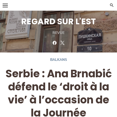
Skip
to
content
REGARD SUR L'EST
REVUE
Facebook
Twitter
BALKANS
Serbie : Ana Brnabić
défend le ‘droit à la
vie’ à l’occasion de
la Journée