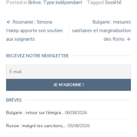
Posted in
Brève
,
Type indépendant
Tagged
Société
Navigation
Roumanie : Simona
Bulgarie : mesures
de
Halep apporte son soutien
sanitaires et marginalisation
aux soignants
des Roms
l’article
RECEVEZ NOTRE NEWSLETTER
BRÈVES
Bulgarie : retour sur l’émigra…
06/08/2026
Russie : malgré les sanctions,…
05/08/2026