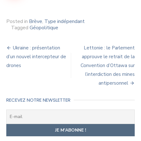
Posted in
Brève
,
Type indépendant
Tagged
Géopolitique
Navigation
Ukraine : présentation
Lettonie : le Parlement
de
d’un nouvel intercepteur de
approuve le retrait de la
drones
Convention d’Ottawa sur
l’article
l’interdiction des mines
antipersonnel
RECEVEZ NOTRE NEWSLETTER