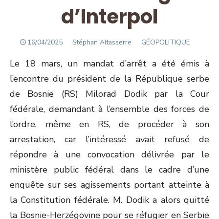
d’Interpol
POSTED
Author
16/04/2025
Stéphan Altasserre
GÉOPOLITIQUE
ON
Le 18 mars, un mandat d’arrêt a été émis à
l’encontre du président de la République serbe
de Bosnie (RS) Milorad Dodik par la Cour
fédérale, demandant à l’ensemble des forces de
l’ordre, même en RS, de procéder à son
arrestation, car l’intéressé avait refusé de
répondre à une convocation délivrée par le
ministère public fédéral dans le cadre d’une
enquête sur ses agissements portant atteinte à
la Constitution fédérale. M. Dodik a alors quitté
la Bosnie-Herzégovine pour se réfugier en Serbie