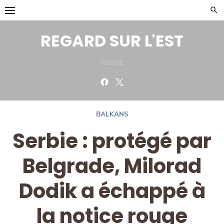
Skip
to
content
REGARD SUR L'EST
REVUE
Facebook
Twitter
BALKANS
Serbie : protégé par
Belgrade, Milorad
Dodik a échappé à
la notice rouge