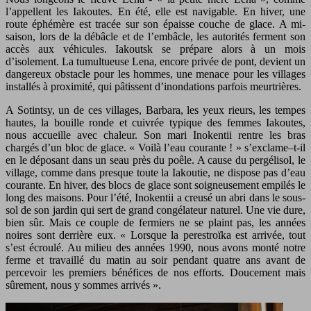
l’appellent les Iakoutes. En été, elle est navigable. En hiver, une
route éphémère est tracée sur son épaisse couche de glace. A mi-
saison, lors de la débâcle et de l’embâcle, les autorités ferment son
accès aux véhicules. Iakoutsk se prépare alors à un mois
d’isolement. La tumultueuse Lena, encore privée de pont, devient un
dangereux obstacle pour les hommes, une menace pour les villages
installés à proximité, qui pâtissent d’inondations parfois meurtrières.
A Sotintsy, un de ces villages, Barbara, les yeux rieurs, les tempes
hautes, la bouille ronde et cuivrée typique des femmes Iakoutes,
nous accueille avec chaleur. Son mari Inokentii rentre les bras
chargés d’un bloc de glace. « Voilà l’eau courante ! » s’exclame–t-il
en le déposant dans un seau près du poêle. A cause du pergélisol, le
village, comme dans presque toute la Iakoutie, ne dispose pas d’eau
courante. En hiver, des blocs de glace sont soigneusement empilés le
long des maisons. Pour l’été, Inokentii a creusé un abri dans le sous-
sol de son jardin qui sert de grand congélateur naturel. Une vie dure,
bien sûr. Mais ce couple de fermiers ne se plaint pas, les années
noires sont derrière eux. « Lorsque la perestroïka est arrivée, tout
s’est écroulé. Au milieu des années 1990, nous avons monté notre
ferme et travaillé du matin au soir pendant quatre ans avant de
percevoir les premiers bénéfices de nos efforts. Doucement mais
sûrement, nous y sommes arrivés ».