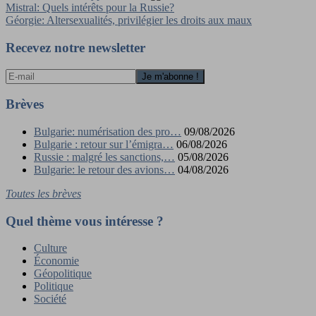
Navigation
Mistral: Quels intérêts pour la Russie?
Géorgie: Altersexualités, privilégier les droits aux maux
de
l’article
Recevez notre newsletter
Brèves
Bulgarie: numérisation des pro…
09/08/2026
Bulgarie : retour sur l’émigra…
06/08/2026
Russie : malgré les sanctions,…
05/08/2026
Bulgarie: le retour des avions…
04/08/2026
Toutes les brèves
Quel thème vous intéresse ?
Culture
Économie
Géopolitique
Politique
Société