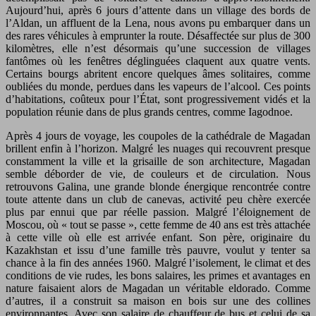
Aujourd’hui, après 6 jours d’attente dans un village des bords de
l’Aldan, un affluent de la Lena, nous avons pu embarquer dans un
des rares véhicules à emprunter la route. Désaffectée sur plus de 300
kilomètres, elle n’est désormais qu’une succession de villages
fantômes où les fenêtres déglinguées claquent aux quatre vents.
Certains bourgs abritent encore quelques âmes solitaires, comme
oubliées du monde, perdues dans les vapeurs de l’alcool. Ces points
d’habitations, coûteux pour l’État, sont progressivement vidés et la
population réunie dans de plus grands centres, comme Iagodnoe.
Après 4 jours de voyage, les coupoles de la cathédrale de Magadan
brillent enfin à l’horizon. Malgré les nuages qui recouvrent presque
constamment la ville et la grisaille de son architecture, Magadan
semble déborder de vie, de couleurs et de circulation. Nous
retrouvons Galina, une grande blonde énergique rencontrée contre
toute attente dans un club de canevas, activité peu chère exercée
plus par ennui que par réelle passion. Malgré l’éloignement de
Moscou, où « tout se passe », cette femme de 40 ans est très attachée
à cette ville où elle est arrivée enfant. Son père, originaire du
Kazakhstan et issu d’une famille très pauvre, voulut y tenter sa
chance à la fin des années 1960. Malgré l’isolement, le climat et des
conditions de vie rudes, les bons salaires, les primes et avantages en
nature faisaient alors de Magadan un véritable eldorado. Comme
d’autres, il a construit sa maison en bois sur une des collines
environnantes. Avec son salaire de chauffeur de bus et celui de sa