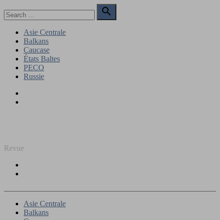
Skip
Search

to
for:
Search
content
Asie Centrale
Balkans
Caucase
États Baltes
PECO
Russie
Facebook
Twitter
REGARD SUR L'EST
Revue
Facebook
Twitter
Asie Centrale
Balkans