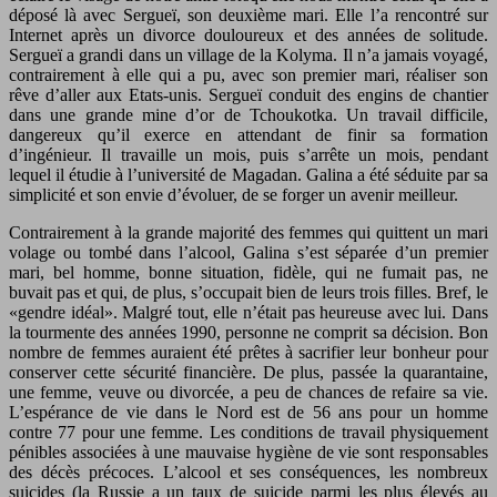
déposé là avec Sergueï, son deuxième mari. Elle l’a rencontré sur
Internet après un divorce douloureux et des années de solitude.
Sergueï a grandi dans un village de la Kolyma. Il n’a jamais voyagé,
contrairement à elle qui a pu, avec son premier mari, réaliser son
rêve d’aller aux Etats-unis. Sergueï conduit des engins de chantier
dans une grande mine d’or de Tchoukotka. Un travail difficile,
dangereux qu’il exerce en attendant de finir sa formation
d’ingénieur. Il travaille un mois, puis s’arrête un mois, pendant
lequel il étudie à l’université de Magadan. Galina a été séduite par sa
simplicité et son envie d’évoluer, de se forger un avenir meilleur.
Contrairement à la grande majorité des femmes qui quittent un mari
volage ou tombé dans l’alcool, Galina s’est séparée d’un premier
mari, bel homme, bonne situation, fidèle, qui ne fumait pas, ne
buvait pas et qui, de plus, s’occupait bien de leurs trois filles. Bref, le
«gendre idéal». Malgré tout, elle n’était pas heureuse avec lui. Dans
la tourmente des années 1990, personne ne comprit sa décision. Bon
nombre de femmes auraient été prêtes à sacrifier leur bonheur pour
conserver cette sécurité financière. De plus, passée la quarantaine,
une femme, veuve ou divorcée, a peu de chances de refaire sa vie.
L’espérance de vie dans le Nord est de 56 ans pour un homme
contre 77 pour une femme. Les conditions de travail physiquement
pénibles associées à une mauvaise hygiène de vie sont responsables
des décès précoces. L’alcool et ses conséquences, les nombreux
suicides (la Russie a un taux de suicide parmi les plus élevés au