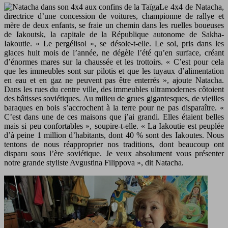
Le 4x4 de Natacha,
directrice d’une concession de voitures, championne de rallye et
mère de deux enfants, se fraie un chemin dans les ruelles boueuses
de Iakoutsk, la capitale de la République autonome de Sakha-
Iakoutie. « Le pergélisol », se désole-t-elle. Le sol, pris dans les
glaces huit mois de l’année, ne dégèle l’été qu’en surface, créant
d’énormes mares sur la chaussée et les trottoirs. « C’est pour cela
que les immeubles sont sur pilotis et que les tuyaux d’alimentation
en eau et en gaz ne peuvent pas être enterrés », ajoute Natacha.
Dans les rues du centre ville, des immeubles ultramodernes côtoient
des bâtisses soviétiques. Au milieu de grues gigantesques, de vieilles
baraques en bois s’accrochent à la terre pour ne pas disparaître. «
C’est dans une de ces maisons que j’ai grandi. Elles étaient belles
mais si peu confortables », soupire-t-elle. « La Iakoutie est peuplée
d’à peine 1 million d’habitants, dont 40 % sont des Iakoutes. Nous
tentons de nous réapproprier nos traditions, dont beaucoup ont
disparu sous l’ère soviétique. Je veux absolument vous présenter
notre grande styliste Avgustina Filippova », dit Natacha.