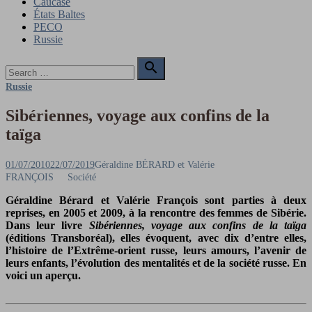
Caucase
États Baltes
PECO
Russie
Search

for:
Search
Russie
Sibériennes, voyage aux confins de la
taïga
Posted
Author
01/07/2010
22/07/2019
Géraldine BÉRARD et Valérie
on
FRANÇOIS
Société
Géraldine Bérard et Valérie François sont parties à deux
reprises, en 2005 et 2009, à la rencontre des femmes de Sibérie.
Dans leur livre
Sibériennes, voyage aux confins de la taïga
(éditions Transboréal), elles évoquent, avec dix d’entre elles,
l’histoire de l’Extrême-orient russe, leurs amours, l’avenir de
leurs enfants, l’évolution des mentalités et de la société russe. En
voici un aperçu.