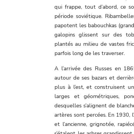
qui frappe, tout d’abord, ce 
période soviétique. Ribambell
papotent les babouchkas (grand-
galopins glissent sur des to
plantés au milieu de vastes frich
parfois long de les traverser.
A l’arrivée des Russes en 186
autour de ses bazars et derrière
plus à l’est, et construisent u
larges et géométriques, pon
desquelles s’alignent de blanche
artères sont percées. En 1930, l
et l’ancienne, grignotée, rapi
s’étalent, les arbres grandissent.