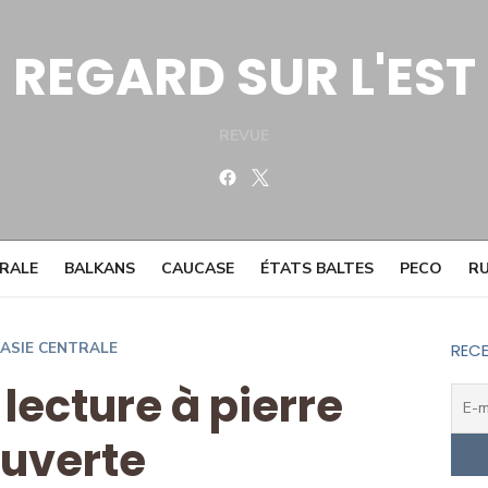
REGARD SUR L'EST
REVUE
Facebook
Twitter
TRALE
BALKANS
CAUCASE
ÉTATS BALTES
PECO
RU
ASIE CENTRALE
RECE
lecture à pierre
uverte