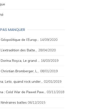
ique
été
E PAS MANQUER
. Géopolitique de l’Europ…
14/09/2020
. L’extradition des Balte…
28/04/2020
. Dorina Roşca, Le grand …
16/03/2019
. Christian Bromberger, L…
08/01/2019
a. Leto, quand rock under…
02/01/2019
ma : Cold War de Paweł Paw…
03/11/2018
. Itinéraires baltes
06/12/2015