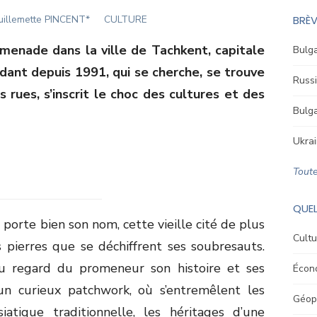
uthor
uillemette PINCENT*
CULTURE
BRÈV
omenade dans la ville de Tachkent, capitale
Bulga
dant depuis 1991, qui se cherche, se trouve
Russi
 rues, s’inscrit le choc des cultures et des
Bulga
Ukrai
Toute
QUEL
e porte bien son nom, cette vieille cité de plus
Cultu
 pierres que se déchiffrent ses soubresauts.
au regard du promeneur son histoire et ses
Écon
 un curieux patchwork, où s’entremêlent les
Géopo
iatique traditionnelle, les héritages d’une