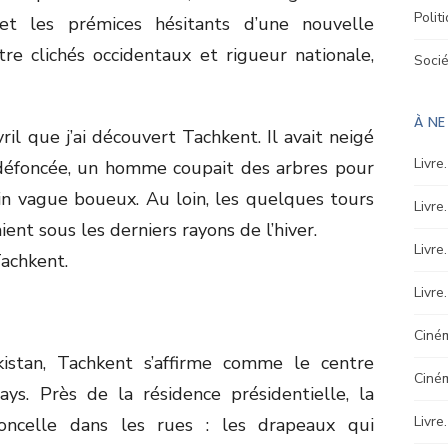
Polit
et les prémices hésitants d’une nouvelle
tre clichés occidentaux et rigueur nationale,
Soci
À N
ril que j’ai découvert Tachkent. Il avait neigé
Livre
e défoncée, un homme coupait des arbres pour
ain vague boueux. Au loin, les quelques tours
Livre
ent sous les derniers rayons de l’hiver.
Livre
achkent.
Livre
Ciném
kistan, Tachkent s’affirme comme le centre
Ciné
ys. Près de la résidence présidentielle, la
Livre
oncelle dans les rues : les drapeaux qui