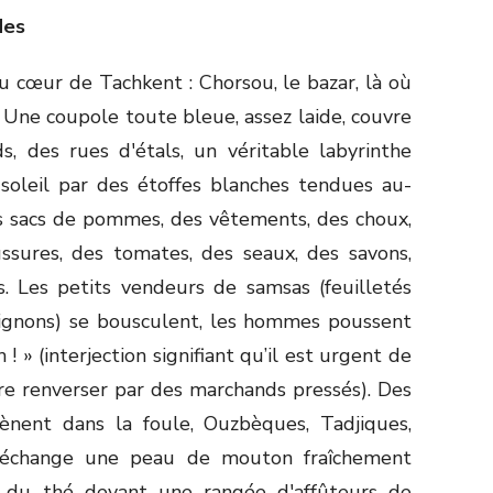
des
u cœur de Tachkent : Chorsou, le bazar, là où
 Une coupole toute bleue, assez laide, couvre
, des rues d'étals, un véritable labyrinthe
soleil par des étoffes blanches tendues au-
es sacs de pommes, des vêtements, des choux,
ussures, des tomates, des seaux, des savons,
s. Les petits vendeurs de samsas (feuilletés
’oignons) se bousculent, les hommes poussent
 ! » (interjection signifiant qu’il est urgent de
ire renverser par des marchands pressés). Des
nent dans la foule, Ouzbèques, Tadjiques,
 s'échange une peau de mouton fraîchement
t du thé devant une rangée d'affûteurs de