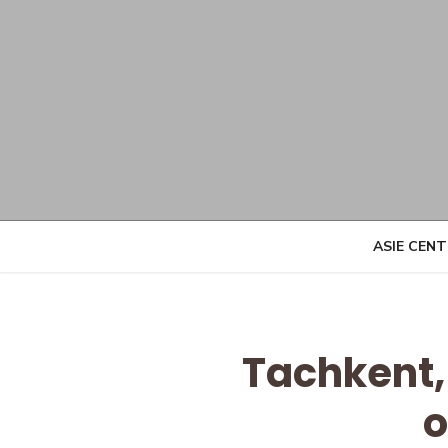
Skip
to
content
ASIE CEN
Tachkent, 
o