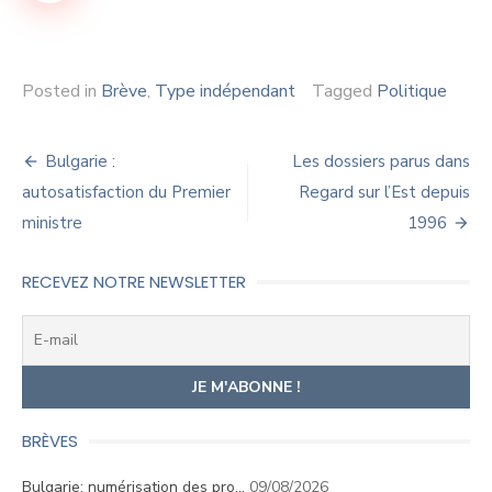
Posted in
Brève
,
Type indépendant
Tagged
Politique
Navigation
Bulgarie :
Les dossiers parus dans
de
autosatisfaction du Premier
Regard sur l’Est depuis
ministre
1996
l’article
RECEVEZ NOTRE NEWSLETTER
BRÈVES
Bulgarie: numérisation des pro…
09/08/2026