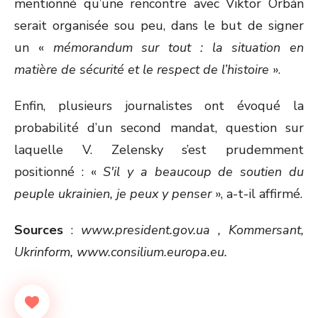
mentionné qu’une rencontre avec Viktor Orbán
serait organisée sou peu, dans le but de signer
un «
mémorandum sur tout : la situation en
mati
è
re de sécurité et le respect de l’histoire
».
Enfin, plusieurs journalistes ont évoqué la
probabilité d’un second mandat, question sur
laquelle V. Zelensky s’est prudemment
positionné : «
S'il y a beaucoup de soutien du
peuple ukrainien, je peux y penser
», a-t-il affirmé.
Sources
:
www.president.gov.ua
, Kommersant,
Ukrinform,
www.consilium.europa.eu.