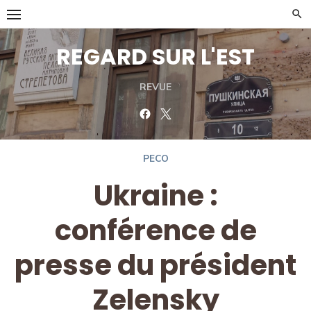
Skip
to
content
REGARD SUR L'EST
REVUE
Facebook
Twitter
PECO
Ukraine :
conférence de
presse du président
Zelensky