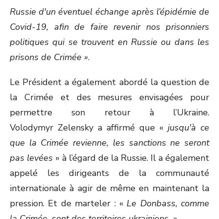
Russie d'un éventuel échange apr
è
s l’épidé
mie
de
Covid-19, afin de faire revenir nos prisonniers
politiques qui se trouvent en Russie ou dans les
prisons de Crimée »
.
Le Président a également abordé la question de
la Crimée et des mesures envisagées pour
permettre son retour à l’Ukraine.
Volodymyr Zelensky a affirmé que «
jusqu'à
ce
que la Crim
ée revienne, les sanctions ne seront
pas levées
» à l’égard de la Russie. Il a également
appelé les dirigeants de la communauté
internationale à agir de même en maintenant la
pression. Et de marteler : «
Le Donbass, comme
la Crimée, sont des territoires ukrainiens.
»