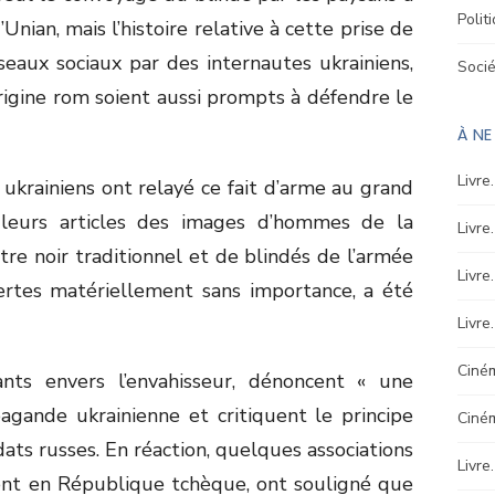
Polit
nian, mais l’histoire relative à cette prise de
seaux sociaux par des internautes ukrainiens,
Soci
rigine rom soient aussi prompts à défendre le
À N
Livre
ukrainiens ont relayé ce fait d’arme au grand
 leurs articles des images d’hommes de la
Livre
e noir traditionnel et de blindés de l’armée
Livre
certes matériellement sans importance, a été
Livre
Ciném
lants envers l’envahisseur, dénoncent « une
agande ukrainienne et critiquent le principe
Ciné
ts russes. En réaction, quelques associations
Livre
t en République tchèque, ont souligné que