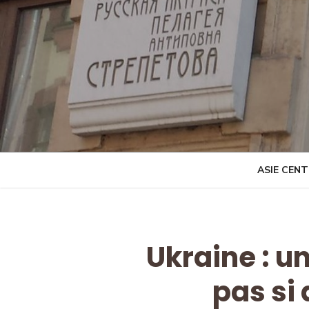
Skip
to
content
ASIE CEN
Ukraine : u
pas si