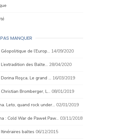
ique
été
E PAS MANQUER
. Géopolitique de l’Europ…
14/09/2020
. L’extradition des Balte…
28/04/2020
. Dorina Roşca, Le grand …
16/03/2019
. Christian Bromberger, L…
08/01/2019
a. Leto, quand rock under…
02/01/2019
ma : Cold War de Paweł Paw…
03/11/2018
. Itinéraires baltes
06/12/2015