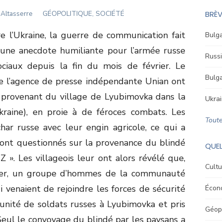
Altasserre
GÉOPOLITIQUE, SOCIÉTÉ
BRÈV
e l’Ukraine, la guerre de communication fait
Bulga
, une anecdote humiliante pour l’armée russe
Russi
ociaux depuis la fin du mois de février. Le
Bulga
de l’agence de presse indépendante Unian ont
s provenant du village de Lyubimovka dans la
Ukrai
kraine), en proie à de féroces combats. Les
Toute
char russe avec leur engin agricole, ce qui a
s ont questionnés sur la provenance du blindé
QUEL
 ». Les villageois leur ont alors révélé que,
Cultu
rier, un groupe d’hommes de la communauté
 venaient de rejoindre les forces de sécurité
Écon
unité de soldats russes à Lyubimovka et pris
Géopo
Seul le convoyage du blindé par les paysans a