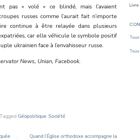
Livre
nt pas « volé » ce blindé, mais l’avaient
roupes russes comme l’aurait fait n’importe
CON
toire continue à être relayée dans plusieurs
triées, car elle véhicule le symbole positif
Tous 
ple ukrainien face à l’envahisseur russe.
Tous 
ervator News, Unian, Facebook
.
Tagged
Géopolitique
,
Société
rquée
Quand l’Église orthodoxe accompagne la