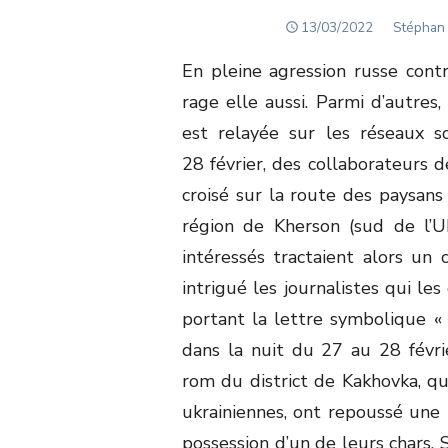
POSTED
Author
13/03/2022
Stéphan 
ON
En pleine agression russe contr
rage elle aussi. Parmi d’autres
est relayée sur les réseaux s
28 février, des collaborateurs 
croisé sur la route des paysan
région de Kherson (sud de l’U
intéressés tractaient alors un 
intrigué les journalistes qui le
portant la lettre symbolique « Z
dans la nuit du 27 au 28 fév
rom du district de Kakhovka, qui
ukrainiennes, ont repoussé une 
possession d’un de leurs chars. 