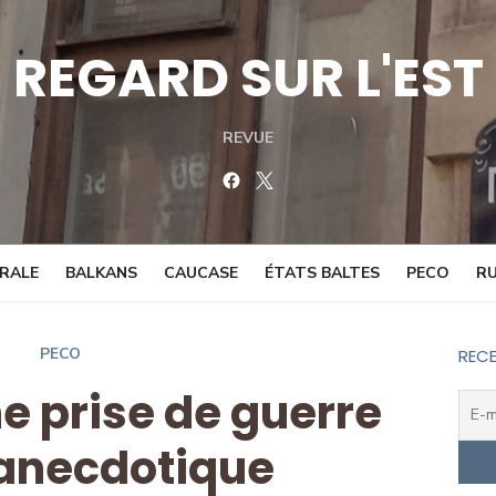
REGARD SUR L'EST
REVUE
Facebook
Twitter
TRALE
BALKANS
CAUCASE
ÉTATS BALTES
PECO
RU
PECO
RECE
ne prise de guerre
 anecdotique