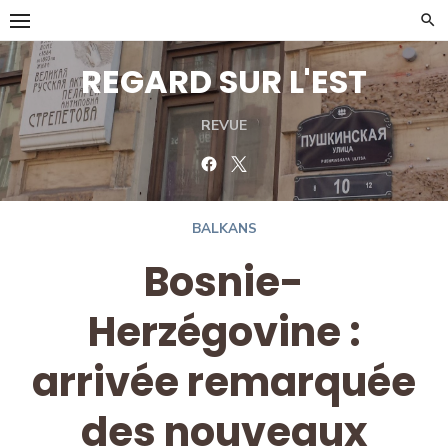
Skip
to
content
REGARD SUR L'EST
REVUE
Facebook
Twitter
BALKANS
Bosnie-
Herzégovine :
arrivée remarquée
des nouveaux