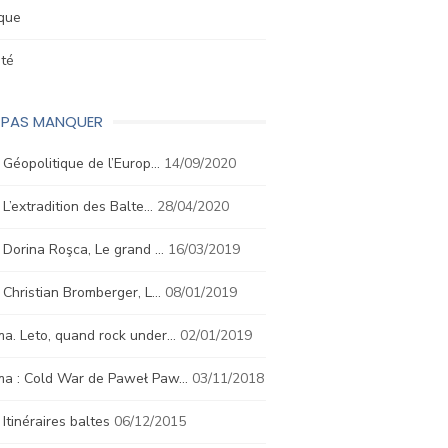
ique
été
E PAS MANQUER
. Géopolitique de l’Europ…
14/09/2020
. L’extradition des Balte…
28/04/2020
. Dorina Roşca, Le grand …
16/03/2019
. Christian Bromberger, L…
08/01/2019
a. Leto, quand rock under…
02/01/2019
ma : Cold War de Paweł Paw…
03/11/2018
. Itinéraires baltes
06/12/2015