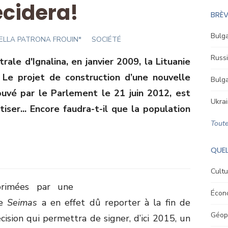
cidera!
BRÈV
Bulga
DELLA PATRONA FROUIN*
SOCIÉTÉ
Russi
ale d'Ignalina, en janvier 2009, la Lituanie
 Le projet de construction d’une nouvelle
Bulga
rouvé par le Parlement le 21 juin 2012, est
Ukrai
tiser... Encore faudra-t-il que la population
Toute
QUEL
Cultu
primées par une
Écon
le
Seimas
a en effet dû reporter à la fin de
Géopo
écision qui permettra de signer, d’ici 2015, un