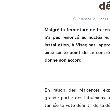
dé
POSTED
Author
15/09/2012
Inès 
ON
Malgré la fermeture de la centr
n'a pas renoncé au nucléaire.
installation, à Visaginas, app
ainsi sur le point de se concré
donne son accord.
En raison des réticences ex
grande partie des Lituaniens, 
l’année le vote définitif de la d