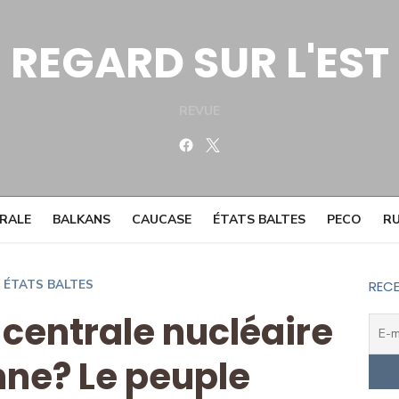
REGARD SUR L'EST
REVUE
Facebook
Twitter
TRALE
BALKANS
CAUCASE
ÉTATS BALTES
PECO
RU
ÉTATS BALTES
RECE
 centrale nucléaire
nne? Le peuple