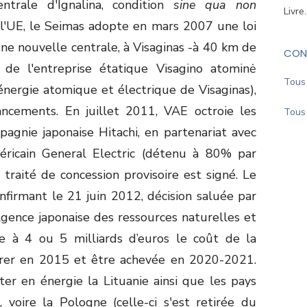
trale d'Ignalina, condition
sine qua non
Livre
à l'UE, le Seimas adopte en mars 2007 une loi
une nouvelle centrale, à Visaginas -à 40 km de
CON
n de l'entreprise étatique Visagino atominė
Tous 
énergie atomique et électrique de Visaginas),
ancements. En juillet 2011, VAE octroie les
Tous 
pagnie japonaise Hitachi, en partenariat avec
ricain General Electric (détenu à 80% par
traité de concession provisoire est signé. Le
nfirmant le 21 juin 2012, décision saluée par
gence japonaise des ressources naturelles et
me à 4 ou 5 milliards d’euros le coût de la
arrer en 2015 et être achevée en 2020-2021.
er en énergie la Lituanie ainsi que les pays
e, voire la Pologne (celle-ci s'est retirée du