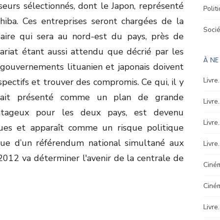
isseurs sélectionnés, dont le Japon, représenté
Polit
shiba. Ces entreprises seront chargées de la
Soci
éaire qui sera au nord-est du pays, près de
ariat étant aussi attendu que décrié par les
À N
 gouvernements lituanien et japonais doivent
Livre
spectifs et trouver des compromis. Ce qui, il y
tait présenté comme un plan de grande
Livre
ntageux pour les deux pays, est devenu
Livre
ues et apparaît comme un risque politique
enue d’un référendum national simultané aux
Livre
 2012 va déterminer l'avenir de la centrale de
Ciném
Ciné
Livre