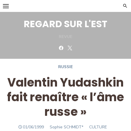
Skip
to
content
REGARD SUR L'EST
REVUE
Facebook
Twitter
RUSSIE
Valentin Yudashkin
fait renaître « l’âme
russe »
POSTED
Author
01/06/1999
Sophie SCHMIDT*
CULTURE