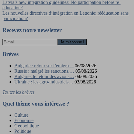
Navigation
Latvia’s new integration guidelines: No participation before re-
education?
de
Les nouvelles directives d’intégration en Lettonie: rééducation sans
l’article
participation?
Recevez notre newsletter
Brèves
Bulgarie : retour sur l’émigra…
06/08/2026
Russie : malgré les sanctions,…
05/08/2026
Bulgarie: le retour des avions…
04/08/2026
Ukraine : les agro-industriels…
03/08/2026
Toutes les brèves
Quel thème vous intéresse ?
Culture
Économie
Géopolitique
Politique