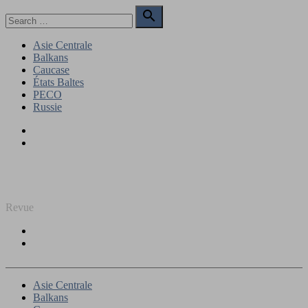
Skip
Search

to
for:
Search
content
Asie Centrale
Balkans
Caucase
États Baltes
PECO
Russie
Facebook
Twitter
REGARD SUR L'EST
Revue
Facebook
Twitter
Asie Centrale
Balkans