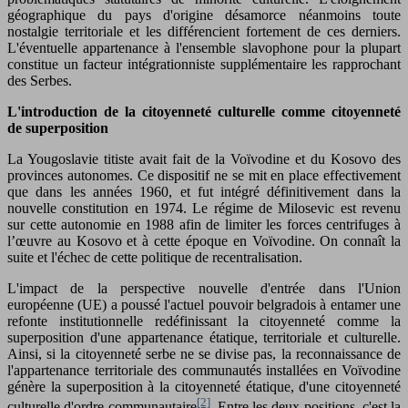
géographique du pays d'origine désamorce néanmoins toute
nostalgie territoriale et les différencient fortement de ces derniers.
L'éventuelle appartenance à l'ensemble slavophone pour la plupart
constitue un facteur intégrationniste supplémentaire les rapprochant
des Serbes.
L'introduction de la citoyenneté culturelle comme citoyenneté
de superposition
La Yougoslavie titiste avait fait de la Voïvodine et du Kosovo des
provinces autonomes. Ce dispositif ne se mit en place effectivement
que dans les années 1960, et fut intégré définitivement dans la
nouvelle constitution en 1974. Le régime de Milosevic est revenu
sur cette autonomie en 1988 afin de limiter les forces centrifuges à
l’œuvre au Kosovo et à cette époque en Voïvodine. On connaît la
suite et l'échec de cette politique de recentralisation.
L'impact de la perspective nouvelle d'entrée dans l'Union
européenne (UE) a poussé l'actuel pouvoir belgradois à entamer une
refonte institutionnelle redéfinissant la citoyenneté comme la
superposition d'une appartenance étatique, territoriale et culturelle.
Ainsi, si la citoyenneté serbe ne se divise pas, la reconnaissance de
l'appartenance territoriale des communautés installées en Voïvodine
génère la superposition à la citoyenneté étatique, d'une citoyenneté
[2]
culturelle d'ordre communautaire
. Entre les deux positions, c'est la