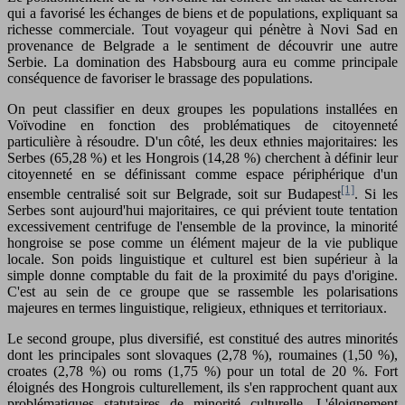
qui a favorisé les échanges de biens et de populations, expliquant sa
richesse commerciale. Tout voyageur qui pénètre à Novi Sad en
provenance de Belgrade a le sentiment de découvrir une autre
Serbie. La domination des Habsbourg aura eu comme principale
conséquence de favoriser le brassage des populations.
On peut classifier en deux groupes les populations installées en
Voïvodine en fonction des problématiques de citoyenneté
particulière à résoudre. D'un côté, les deux ethnies majoritaires: les
Serbes (65,28 %) et les Hongrois (14,28 %) cherchent à définir leur
citoyenneté en se définissant comme espace périphérique d'un
[1]
ensemble centralisé soit sur Belgrade, soit sur Budapest
. Si les
Serbes sont aujourd'hui majoritaires, ce qui prévient toute tentation
excessivement centrifuge de l'ensemble de la province, la minorité
hongroise se pose comme un élément majeur de la vie publique
locale. Son poids linguistique et culturel est bien supérieur à la
simple donne comptable du fait de la proximité du pays d'origine.
C'est au sein de ce groupe que se rassemble les polarisations
majeures en termes linguistique, religieux, ethniques et territoriaux.
Le second groupe, plus diversifié, est constitué des autres minorités
dont les principales sont slovaques (2,78 %), roumaines (1,50 %),
croates (2,78 %) ou roms (1,75 %) pour un total de 20 %. Fort
éloignés des Hongrois culturellement, ils s'en rapprochent quant aux
problématiques statutaires de minorité culturelle. L'éloignement