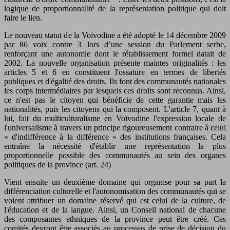
logique de proportionnalité de la représentation politique qui doit
faire le lien.
Le nouveau statut de la Voïvodine a été adopté le 14 décembre 2009
par 86 voix contre 3 lors d’une session du Parlement serbe,
renforçant une autonomie dont le rétablissement formel datait de
2002. La nouvelle organisation présente maintes originalités : les
articles 5 et 6 en constituent l'ossature en termes de libertés
publiques et d'égalité des droits. Ils font des communautés nationales
les corps intermédiaires par lesquels ces droits sont reconnus. Ainsi,
ce n'est pas le citoyen qui bénéficie de cette garantie mais les
nationalités, puis les citoyens qui la composent. L'article 7, quant à
lui, fait du multiculturalisme en Voïvodine l'expression locale de
l'universalisme à travers un principe rigoureusement contraire à celui
« d'indifférence à la différence » des institutions françaises. Cela
entraîne la nécessité d'établir une représentation la plus
proportionnelle possible des communautés au sein des organes
politiques de la province (art. 24)
Vient ensuite un deuxième domaine qui organise pour sa part la
différenciation culturelle et l'autonomisation des communautés qui se
voient attribuer un domaine réservé qui est celui de la culture, de
l'éducation et de la langue. Ainsi, un Conseil national de chacune
des composantes ethniques de la province peut être créé. Ces
comités devront être associés au processus de prise de décision du