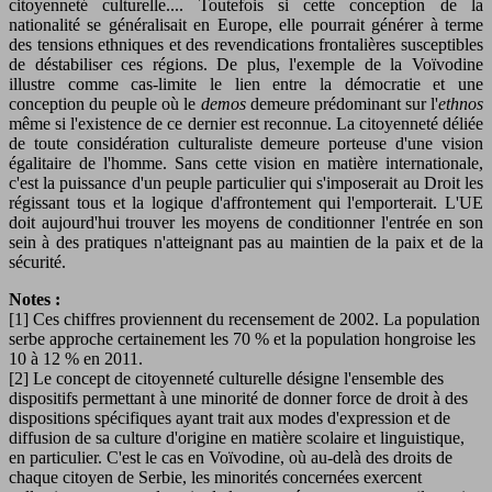
citoyenneté culturelle.... Toutefois si cette conception de la
nationalité se généralisait en Europe, elle pourrait générer à terme
des tensions ethniques et des revendications frontalières susceptibles
de déstabiliser ces régions. De plus, l'exemple de la Voïvodine
illustre comme cas-limite le lien entre la démocratie et une
conception du peuple où le
demos
demeure prédominant sur l'
ethnos
même si l'existence de ce dernier est reconnue. La citoyenneté déliée
de toute considération culturaliste demeure porteuse d'une vision
égalitaire de l'homme. Sans cette vision en matière internationale,
c'est la puissance d'un peuple particulier qui s'imposerait au Droit les
régissant tous et la logique d'affrontement qui l'emporterait. L'UE
doit aujourd'hui trouver les moyens de conditionner l'entrée en son
sein à des pratiques n'atteignant pas au maintien de la paix et de la
sécurité.
Notes :
[1] Ces chiffres proviennent du recensement de 2002. La population
serbe approche certainement les 70 % et la population hongroise les
10 à 12 % en 2011.
[2] Le concept de citoyenneté culturelle désigne l'ensemble des
dispositifs permettant à une minorité de donner force de droit à des
dispositions spécifiques ayant trait aux modes d'expression et de
diffusion de sa culture d'origine en matière scolaire et linguistique,
en particulier. C'est le cas en Voïvodine, où au-delà des droits de
chaque citoyen de Serbie, les minorités concernées exercent