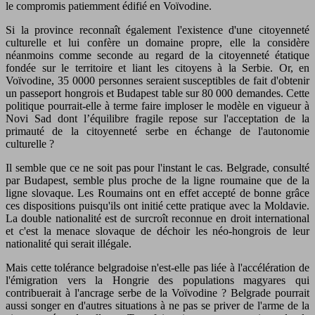
le compromis patiemment édifié en Voïvodine.
Si la province reconnaît également l'existence d'une citoyenneté
culturelle et lui confère un domaine propre, elle la considère
néanmoins comme seconde au regard de la citoyenneté étatique
fondée sur le territoire et liant les citoyens à la Serbie. Or, en
Voïvodine, 35 0000 personnes seraient susceptibles de fait d'obtenir
un passeport hongrois et Budapest table sur 80 000 demandes. Cette
politique pourrait-elle à terme faire imploser le modèle en vigueur à
Novi Sad dont l’équilibre fragile repose sur l'acceptation de la
primauté de la citoyenneté serbe en échange de l'autonomie
culturelle ?
Il semble que ce ne soit pas pour l'instant le cas. Belgrade, consulté
par Budapest, semble plus proche de la ligne roumaine que de la
ligne slovaque. Les Roumains ont en effet accepté de bonne grâce
ces dispositions puisqu'ils ont initié cette pratique avec la Moldavie.
La double nationalité est de surcroît reconnue en droit international
et c'est la menace slovaque de déchoir les néo-hongrois de leur
nationalité qui serait illégale.
Mais cette tolérance belgradoise n'est-elle pas liée à l'accélération de
l'émigration vers la Hongrie des populations magyares qui
contribuerait à l'ancrage serbe de la Voïvodine ? Belgrade pourrait
aussi songer en d'autres situations à ne pas se priver de l'arme de la