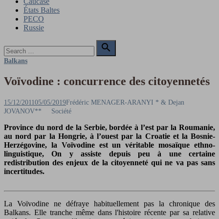
Caucase
États Baltes
PECO
Russie
Search

for:
Search
Balkans
Voïvodine : concurrence des citoyennetés
Posted
Author
15/12/2011
05/05/2019
Frédéric MENAGER-ARANYI * & Dejan
on
JOVANOV**
Société
Province du nord de la Serbie, bordée à l’est par la Roumanie,
au nord par la Hongrie, à l’ouest par la Croatie et la Bosnie-
Herzégovine, la Voïvodine est un véritable mosaïque ethno-
linguistique, On y assiste depuis peu à une certaine
redistribution des enjeux de la citoyenneté qui ne va pas sans
incertitudes.
La Voïvodine ne défraye habituellement pas la chronique des
Balkans. Elle tranche même dans l'histoire récente par sa relative