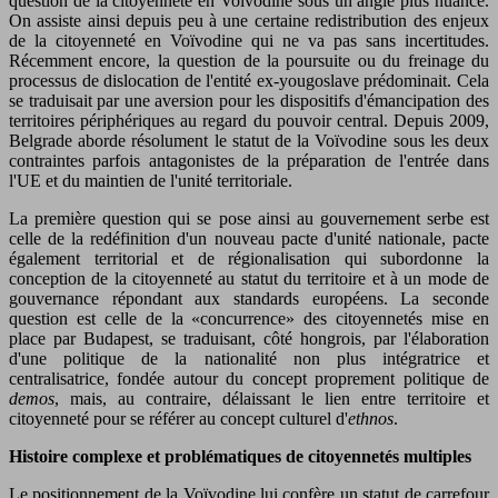
question de la citoyenneté en Voïvodine sous un angle plus nuancé.
On assiste ainsi depuis peu à une certaine redistribution des enjeux
de la citoyenneté en Voïvodine qui ne va pas sans incertitudes.
Récemment encore, la question de la poursuite ou du freinage du
processus de dislocation de l'entité ex-yougoslave prédominait. Cela
se traduisait par une aversion pour les dispositifs d'émancipation des
territoires périphériques au regard du pouvoir central. Depuis 2009,
Belgrade aborde résolument le statut de la Voïvodine sous les deux
contraintes parfois antagonistes de la préparation de l'entrée dans
l'UE et du maintien de l'unité territoriale.
La première question qui se pose ainsi au gouvernement serbe est
celle de la redéfinition d'un nouveau pacte d'unité nationale, pacte
également territorial et de régionalisation qui subordonne la
conception de la citoyenneté au statut du territoire et à un mode de
gouvernance répondant aux standards européens. La seconde
question est celle de la «concurrence» des citoyennetés mise en
place par Budapest, se traduisant, côté hongrois, par l'élaboration
d'une politique de la nationalité non plus intégratrice et
centralisatrice, fondée autour du concept proprement politique de
demos
, mais, au contraire, délaissant le lien entre territoire et
citoyenneté pour se référer au concept culturel d'
ethnos
.
Histoire complexe et problématiques de citoyennetés multiples
Le positionnement de la Voïvodine lui confère un statut de carrefour