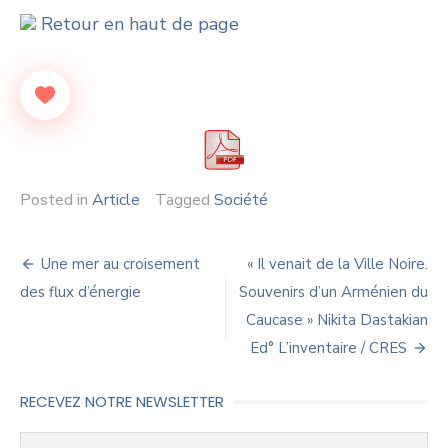
Retour en haut de page
Posted in
Article
Tagged
Société
Navigation
Une mer au croisement
« Il venait de la Ville Noire.
de
des flux d’énergie
Souvenirs d’un Arménien du
Caucase » Nikita Dastakian
l’article
Ed° L’inventaire / CRES
RECEVEZ NOTRE NEWSLETTER