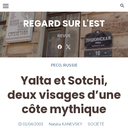
Skip
to
content
REGARD SUR L'EST
REVUE
Facebook
Twitter
PECO
,
RUSSIE
Yalta et Sotchi,
deux visages d’une
côte mythique
POSTED
Author
01/04/2003
Natalia KANEVSKY
SOCIÉTÉ