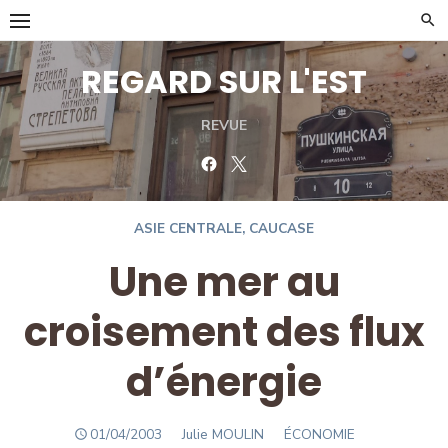
Skip
to
content
REGARD SUR L'EST
REVUE
Facebook
Twitter
ASIE CENTRALE
,
CAUCASE
Une mer au
croisement des flux
d’énergie
POSTED
Author
01/04/2003
Julie MOULIN
ÉCONOMIE