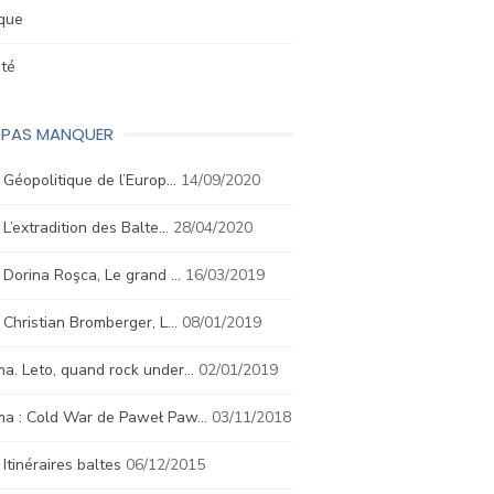
ique
été
E PAS MANQUER
. Géopolitique de l’Europ…
14/09/2020
. L’extradition des Balte…
28/04/2020
. Dorina Roşca, Le grand …
16/03/2019
. Christian Bromberger, L…
08/01/2019
a. Leto, quand rock under…
02/01/2019
ma : Cold War de Paweł Paw…
03/11/2018
. Itinéraires baltes
06/12/2015