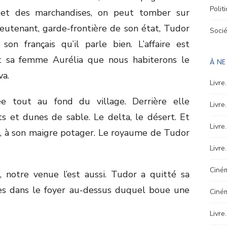
Polit
et des marchandises, on peut tomber sur
ieutenant, garde-frontière de son état, Tudor
Soci
son français qu’il parle bien. L’affaire est
t sa femme Aurélia que nous habiterons le
À N
va.
Livre
ée tout au fond du village. Derrière elle
Livre
s et dunes de sable. Le delta, le désert. Et
Livre
à, à son maigre potager. Le royaume de Tudor
Livre
Ciném
l, notre venue l’est aussi. Tudor a quitté sa
hes dans le foyer au-dessus duquel boue une
Ciné
Livre