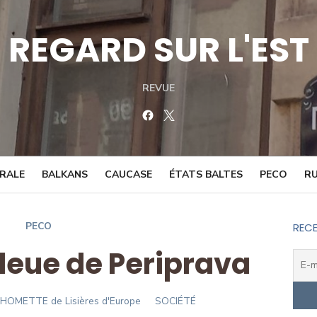
REGARD SUR L'EST
REVUE
Facebook
Twitter
TRALE
BALKANS
CAUCASE
ÉTATS BALTES
PECO
RU
PECO
RECE
leue de Periprava
CHOMETTE de Lisières d'Europe
SOCIÉTÉ