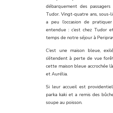
débarquement des passagers 
Tudor. Vingt-quatre ans, sous-l
a peu l’occasion de pratiquer 
entendue : c’est chez Tudor e
temps de notre séjour à Peripra
C’est une maison bleue, exil
s’étendent à perte de vue forêt
cette maison bleue accrochée l
et Aurélia.
Si leur accueil est providentie
parka kaki et a remis des bûc
soupe au poisson.