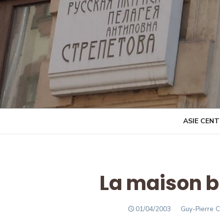
Skip
to
content
ASIE CEN
La maison b
POSTED
Author
01/04/2003
Guy-Pierre 
ON