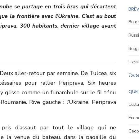
nube se partage en trois bras qui s’écartent
BRÈV
ue la frontière avec l’Ukraine. C’est au bout
Bulga
iprava, 300 habitants, dernier village avant
Russi
Bulga
Ukrai
Deux aller-retour par semaine. De Tulcea, six
Toute
éssaires pour rallier Periprava. Six heures
QUEL
ry glisse comme un funambule sur le fil ténu
a Roumanie. Rive gauche : l’Ukraine. Periprava
Cultu
Écon
e pris d’assaut par tout le village qui ne
Géopo
e la venue du bateau, dans la pagaille du