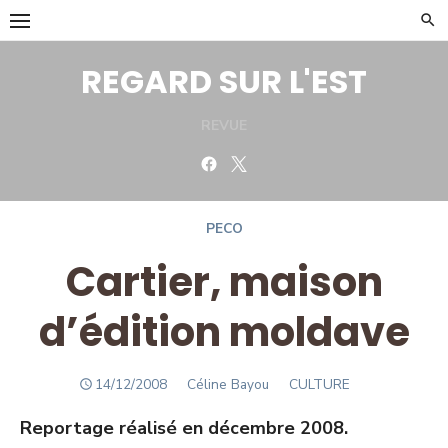
Skip
to
content
REGARD SUR L'EST
REVUE
Facebook
Twitter
PECO
Cartier, maison
d’édition moldave
POSTED
Author
14/12/2008
Céline Bayou
CULTURE
ON
Reportage réalisé en décembre 2008.