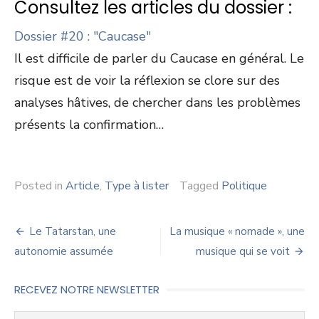
Consultez les articles du dossier :
Dossier #20 : "Caucase"
Il est difficile de parler du Caucase en général. Le
risque est de voir la réflexion se clore sur des
analyses hâtives, de chercher dans les problèmes
présents la confirmation…
Posted in
Article
,
Type à lister
Tagged
Politique
Navigation
Le Tatarstan, une
La musique « nomade », une
de
autonomie assumée
musique qui se voit
l’article
RECEVEZ NOTRE NEWSLETTER