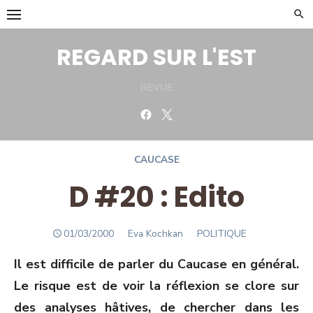
Skip
to
content
REGARD SUR L'EST
REVUE
Facebook
Twitter
CAUCASE
D #20 : Edito
POSTED
Author
01/03/2000
Eva Kochkan
POLITIQUE
ON
Il est difficile de parler du Caucase en général.
Le risque est de voir la réflexion se clore sur
des analyses hâtives, de chercher dans les