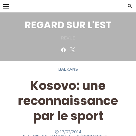
Skip
to
content
REGARD SUR L'EST
REVUE
Facebook
Twitter
BALKANS
Kosovo: une
reconnaissance
par le sport
POSTED
17/02/2014