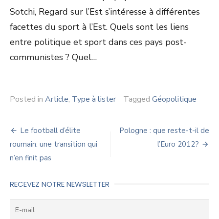
Sotchi, Regard sur l’Est s’intéresse à différentes
facettes du sport à l’Est. Quels sont les liens
entre politique et sport dans ces pays post-
communistes ? Quel…
Posted in
Article
,
Type à lister
Tagged
Géopolitique
Navigation
Le football d’élite
Pologne : que reste-t-il de
de
roumain: une transition qui
l’Euro 2012?
n’en finit pas
l’article
RECEVEZ NOTRE NEWSLETTER