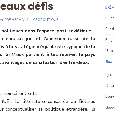
eaux défis
BRÈV
Bulga
r
eni PREIHERMAN*
GÉOPOLITIQUE
Russi
politiques dans l’espace post-soviétique –
on eurasiatique et l’annexion russe de la
Bulga
s à la stratégie d’équilibriste typique de la
Ukrai
s. Si Minsk parvient à les relever, le pays
s avantages de sa situation d’entre-deux.
Toute
QUEL
Cultu
, coincé entre la
Écon
(UE). La littérature consacrée au Bélarus
Géopo
r conceptualiser sa politique étrangère. Ils