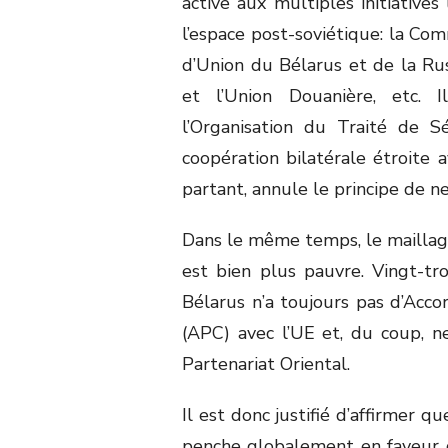
active aux multiples initiatives
l’espace post-soviétique: la Co
d’Union du Bélarus et de la R
et l’Union Douanière, etc. 
l’Organisation du Traité de S
coopération bilatérale étroite 
partant, annule le principe de n
Dans le même temps, le maillage 
est bien plus pauvre. Vingt-tro
Bélarus n’a toujours pas d’Acco
(APC) avec l’UE et, du coup, n
Partenariat Oriental.
Il est donc justifié d’affirmer q
penche globalement en faveur d