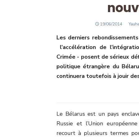
nouv
POSTED
Autho
19/06/2014
Yauh
ON
Les derniers rebondissements 
l’accélération de l’intégrati
Crimée - posent de sérieux défi
politique étrangère du Bélaru
continuera toutefois à jouir de
Le Bélarus est un pays enclavé
Russie et l’Union européenne 
recourt à plusieurs termes pou