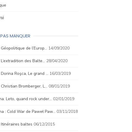
ique
été
E PAS MANQUER
. Géopolitique de l’Europ…
14/09/2020
. L’extradition des Balte…
28/04/2020
. Dorina Roşca, Le grand …
16/03/2019
. Christian Bromberger, L…
08/01/2019
a. Leto, quand rock under…
02/01/2019
ma : Cold War de Paweł Paw…
03/11/2018
. Itinéraires baltes
06/12/2015