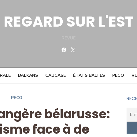
REGARD SUR L'EST
REVUE
Facebook
Twitter
TRALE
BALKANS
CAUCASE
ÉTATS BALTES
PECO
RU
PECO
RECE
rangère bélarusse:
risme face à de