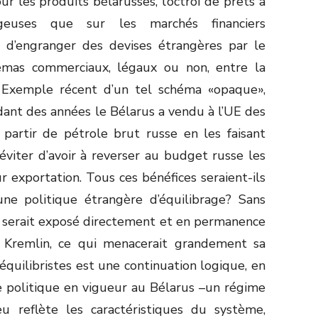
r les produits bélarusses, l’octroi de prêts à
geuses que sur les marchés financiers
té d’engranger des devises étrangères par le
émas commerciaux, légaux ou non, entre la
 Exemple récent d’un tel schéma «opaque»,
endant des années le Bélarus a vendu à l’UE des
 partir de pétrole brut russe en les faisant
éviter d’avoir à reverser au budget russe les
 exportation. Tous ces bénéfices seraient-ils
une politique étrangère d’équilibrage? Sans
k serait exposé directement et en permanence
 Kremlin, ce qui menacerait grandement sa
 équilibristes est une continuation logique, en
e politique en vigueur au Bélarus –un régime
jeu reflète les caractéristiques du système,