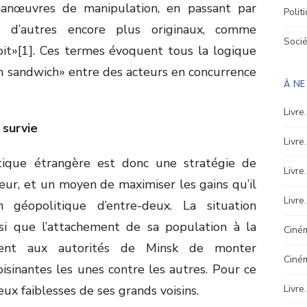
manœuvres de manipulation, en passant par
Polit
ou d’autres encore plus originaux, comme
Soci
it»[1]. Ces termes évoquent tous la logique
en sandwich» entre des acteurs en concurrence
À N
Livre
survie
Livre
litique étrangère est donc une stratégie de
Livre
eur, et un moyen de maximiser les gains qu’il
Livre
 géopolitique d’entre-deux. La situation
si que l’attachement de sa population à la
Ciném
sent aux autorités de Minsk de monter
Ciné
sinantes les unes contre les autres. Pour ce
deux faiblesses de ses grands voisins.
Livre